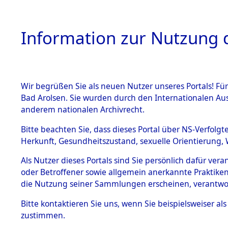
Information zur Nutzung d
Wir begrüßen Sie als neuen Nutzer unseres Portals! Fü
HOME
BESTANDSB
Bad Arolsen. Sie wurden durch den Internationalen Au
anderem nationalen Archivrecht.
BESTÄNDE
Nachforsc
Bitte beachten Sie, dass dieses Portal über NS-Verfolgt
Herkunft, Gesundheitszustand, sexuelle Orientierung, 
Massengrä
1.
Inhaftierungsdoku
Als Nutzer dieses Portals sind Sie persönlich dafür ver
mente
Alliierten
oder Betroffener sowie allgemein anerkannte Praktiken
5. Verschiedenes
die Nutzung seiner Sammlungen erscheinen, verantwo
5.3
Besatzungs
Bitte
kontaktieren
Sie uns, wenn Sie beispielsweiser a
Todesmärsche
zustimmen.
5.3.1 Alliierte
(84624284
Erhebungen