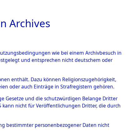
n Archives
TIONS ONLINE
n Nutzungsbedingungen wie bei einem Archivbesuch in
festgelegt und entsprechen nicht deutschem oder
uarbeitenden Organe nach
rsonen enthält. Dazu können Religionszugehörigkeit,
en oder auch Einträge in Strafregistern gehören.
Staatsangehörigen der
tige Gesetze und die schutzwürdigen Belange Dritter
stlichen
ann nicht für Veröffentlichungen Dritter, die durch
Checking")
→
0001
hung bestimmter personenbezogener Daten nicht