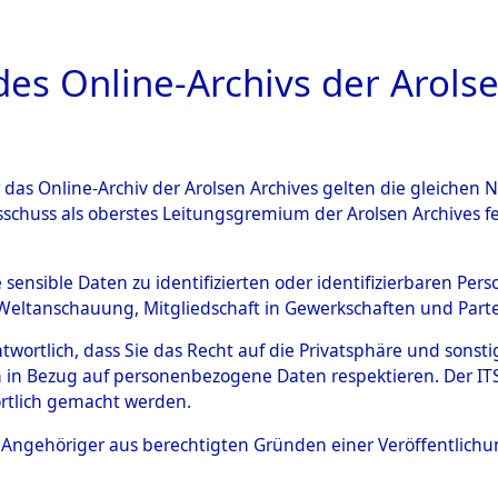
a
A
es Online-Archivs der Arolse
DIGITAL COLLEC
r das Online-Archiv der Arolsen Archives gelten die gleiche
ESCHREIBUNG
ARCHIVALE
ÜBERSICHT
BILD
sschuss als oberstes Leitungsgremium der Arolsen Archives 
hungen des ITS und seiner z
e sensible Daten zu identifizierten oder identifizierbaren Pe
Weltanschauung, Mitgliedschaft in Gewerkschaften und Partei
bern und Einzelgräbern von 
antwortlich, dass Sie das Recht auf die Privatsphäre und sons
 und der UN-Staaten in den we
 in Bezug auf personenbezogene Daten respektieren. Der ITS k
rtlich gemacht werden.
zonen (Einzelfälle) ("Grave 
ls Angehöriger aus berechtigten Gründen einer Veröffentlic
)
→
0110 (84624395)