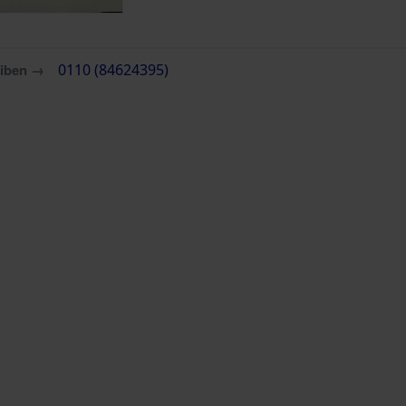
eiben →
0110 (84624395)