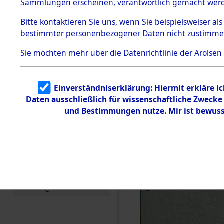
Staatsange
Sammlungen erscheinen, verantwortlich gemacht wer
Todesmärsche
der UN-Sta
5.3.1 Alliierte
Bitte
kontaktieren
Sie uns, wenn Sie beispielsweiser al
Erhebungen
bestimmter personenbezogener Daten nicht zustimme
zu
Besatzungs
Todesmärsch
en
Sie möchten mehr über die Datenrichtlinie der Arolsen
Checking")
5.3.2
Versuchte
Identifizierun
(84624432
Einverständniserklärung: Hiermit erkläre i
g
Daten ausschließlich für wissenschaftliche Zweck
5.3.3
Todesmärsch
und Bestimmungen nutze. Mir ist bewuss
e /
Identifikation
unbekannter
Toter
5.3.5
Grabermittlu
ng /
Friedhofsplän
e