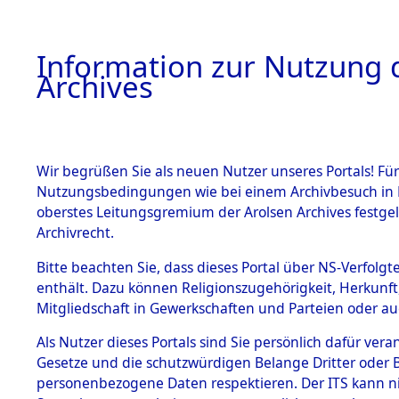
Information zur Nutzung d
Archives
HOME
BESTANDSBESCHREIBUNG
ARCHIVAL
Wir begrüßen Sie als neuen Nutzer unseres Portals! Für
Nutzungsbedingungen wie bei einem Archivbesuch in B
oberstes Leitungsgremium der Arolsen Archives festg
Archivrecht.
BESTÄNDE
Bitte beachten Sie, dass dieses Portal über NS-Verfolgte
Nachforsch
enthält. Dazu können Religionszugehörigkeit, Herkunf
Mitgliedschaft in Gewerkschaften und Parteien oder auc
zuarbeite
1.
Inhaftierungsdoku
mente
Als Nutzer dieses Portals sind Sie persönlich dafür vera
Massengrä
Gesetze und die schutzwürdigen Belange Dritter oder B
5. Verschiedenes
personenbezogene Daten respektieren. Der ITS kann nic
5.3