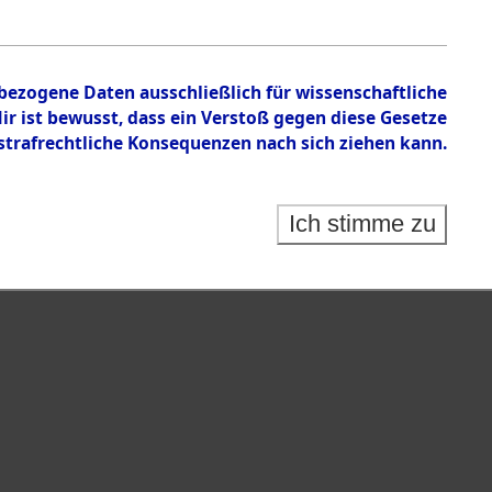
nbezogene Daten ausschließlich für wissenschaftliche
 ist bewusst, dass ein Verstoß gegen diese Gesetze
rafrechtliche Konsequenzen nach sich ziehen kann.
ungen des ITS und seiner zuarbeitenden Organe
ngräbern und Einzelgräbern von Staatsangehörigen
ten und der UN-Staaten in den westlichen
Ich stimme zu
onen (Einzelfälle) ("Grave Checking")