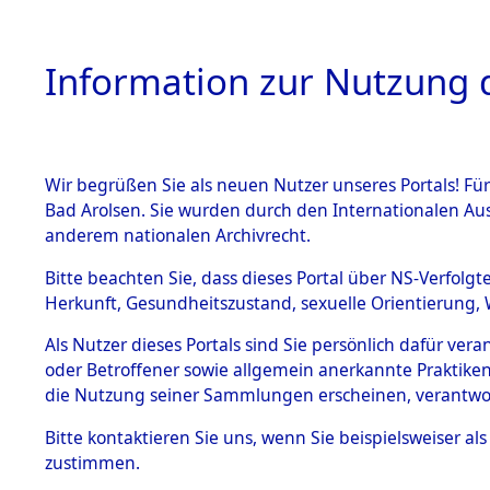
Information zur Nutzung d
Wir begrüßen Sie als neuen Nutzer unseres Portals! Fü
HOME
BESTANDSB
Bad Arolsen. Sie wurden durch den Internationalen Au
anderem nationalen Archivrecht.
BESTÄNDE
Nachforsc
Bitte beachten Sie, dass dieses Portal über NS-Verfolgt
Herkunft, Gesundheitszustand, sexuelle Orientierung, 
Massengrä
1.
Inhaftierungsdoku
Als Nutzer dieses Portals sind Sie persönlich dafür ver
mente
Alliierten
oder Betroffener sowie allgemein anerkannte Praktiken
5. Verschiedenes
die Nutzung seiner Sammlungen erscheinen, verantwo
5.3
Besatzungs
Bitte
kontaktieren
Sie uns, wenn Sie beispielsweiser a
Todesmärsche
zustimmen.
5.3.1 Alliierte
(84624284
Erhebungen