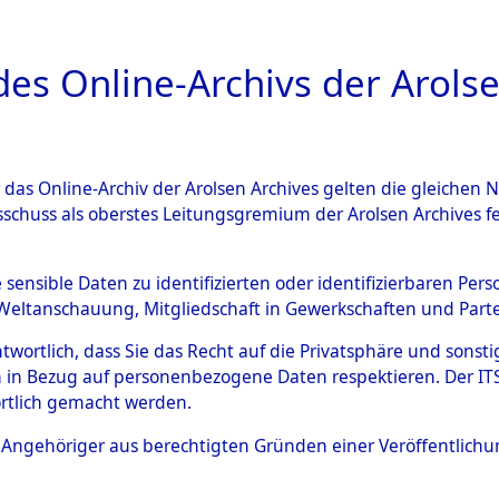
a
A
es Online-Archivs der Arolse
DIGITAL COLLEC
r das Online-Archiv der Arolsen Archives gelten die gleiche
ESCHREIBUNG
ARCHIVALE
ÜBERSICHT
BILD
sschuss als oberstes Leitungsgremium der Arolsen Archives 
hungen des ITS und seiner z
e sensible Daten zu identifizierten oder identifizierbaren Pe
Weltanschauung, Mitgliedschaft in Gewerkschaften und Partei
bern und Einzelgräbern von 
antwortlich, dass Sie das Recht auf die Privatsphäre und sons
 und der UN-Staaten in den we
 in Bezug auf personenbezogene Daten respektieren. Der ITS k
rtlich gemacht werden.
zonen (Einzelfälle) ("Grave 
ls Angehöriger aus berechtigten Gründen einer Veröffentlic
)
→
0200 (84624485)