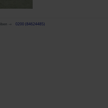
eiben →
0200 (84624485)