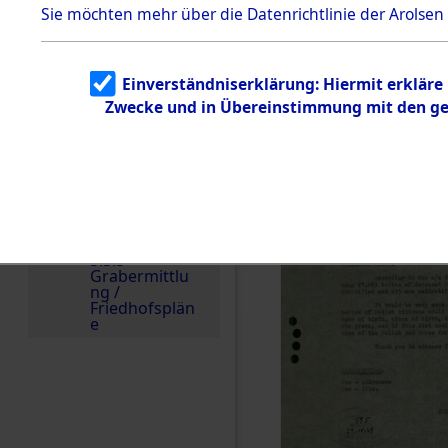
Sie möchten mehr über die Datenrichtlinie der Arolsen
zu
Todesmärsch
en
5.3.2
Einverständniserklärung: Hiermit erkläre
Versuchte
Identifizierun
Zwecke und in Übereinstimmung mit den gel
g
5.3.3
Todesmärsch
e /
Identifikation
unbekannter
Toter
5.3.5
Grabermittlu
ng /
Friedhofsplän
e