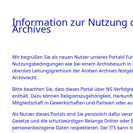
Information zur Nutzung d
Archives
HOME
BESTANDSBESCHREIBUNG
ARCHIVAL
Wir begrüßen Sie als neuen Nutzer unseres Portals! Für
Nutzungsbedingungen wie bei einem Archivbesuch in B
oberstes Leitungsgremium der Arolsen Archives festg
Archivrecht.
BESTÄNDE
Bitte beachten Sie, dass dieses Portal über NS-Verfolgte
Nachforsch
enthält. Dazu können Religionszugehörigkeit, Herkunf
Mitgliedschaft in Gewerkschaften und Parteien oder auc
zuarbeite
1.
Inhaftierungsdoku
mente
Als Nutzer dieses Portals sind Sie persönlich dafür vera
Massengrä
Gesetze und die schutzwürdigen Belange Dritter oder B
5. Verschiedenes
personenbezogene Daten respektieren. Der ITS kann nic
5.3