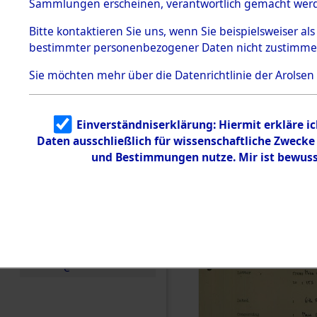
Staatsange
Sammlungen erscheinen, verantwortlich gemacht wer
Todesmärsche
der UN-Sta
5.3.1 Alliierte
Bitte
kontaktieren
Sie uns, wenn Sie beispielsweiser al
Erhebungen
bestimmter personenbezogener Daten nicht zustimme
zu
Besatzungs
Todesmärsch
en
Sie möchten mehr über die Datenrichtlinie der Arolsen
Checking")
5.3.2
Versuchte
Identifizierun
(84624490
Einverständniserklärung: Hiermit erkläre i
g
Daten ausschließlich für wissenschaftliche Zweck
5.3.3
Todesmärsch
und Bestimmungen nutze. Mir ist bewuss
e /
Identifikation
unbekannter
Toter
5.3.5
Grabermittlu
ng /
Friedhofsplän
e