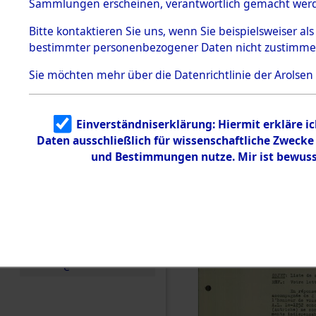
Staatsange
Sammlungen erscheinen, verantwortlich gemacht wer
Todesmärsche
der UN-Sta
5.3.1 Alliierte
Bitte
kontaktieren
Sie uns, wenn Sie beispielsweiser al
Erhebungen
bestimmter personenbezogener Daten nicht zustimme
zu
Besatzungs
Todesmärsch
en
Sie möchten mehr über die Datenrichtlinie der Arolsen
Checking")
5.3.2
Versuchte
Identifizierun
(84624496
Einverständniserklärung: Hiermit erkläre i
g
Daten ausschließlich für wissenschaftliche Zweck
5.3.3
Todesmärsch
und Bestimmungen nutze. Mir ist bewuss
e /
Identifikation
unbekannter
Toter
5.3.5
Grabermittlu
ng /
Friedhofsplän
e