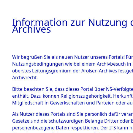
Information zur Nutzung d
Archives
HOME
BESTANDSBESCHREIBUNG
ARCHIVAL
Wir begrüßen Sie als neuen Nutzer unseres Portals! Für
Nutzungsbedingungen wie bei einem Archivbesuch in B
oberstes Leitungsgremium der Arolsen Archives festg
Archivrecht.
BESTÄNDE
Bitte beachten Sie, dass dieses Portal über NS-Verfolgte
Nachforsch
enthält. Dazu können Religionszugehörigkeit, Herkunf
Mitgliedschaft in Gewerkschaften und Parteien oder auc
zuarbeite
1.
Inhaftierungsdoku
mente
Als Nutzer dieses Portals sind Sie persönlich dafür vera
Massengrä
Gesetze und die schutzwürdigen Belange Dritter oder B
5. Verschiedenes
personenbezogene Daten respektieren. Der ITS kann nic
5.3