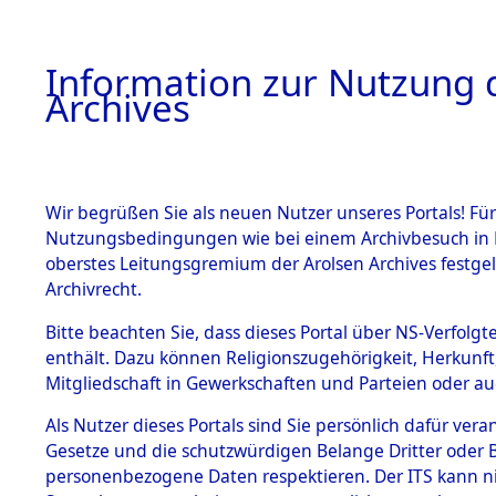
Information zur Nutzung d
Archives
HOME
BESTANDSBESCHREIBUNG
ARCHIVAL
Wir begrüßen Sie als neuen Nutzer unseres Portals! Für
Nutzungsbedingungen wie bei einem Archivbesuch in B
oberstes Leitungsgremium der Arolsen Archives festg
Archivrecht.
BESTÄNDE
Bitte beachten Sie, dass dieses Portal über NS-Verfolgte
Nachforsch
enthält. Dazu können Religionszugehörigkeit, Herkunf
Mitgliedschaft in Gewerkschaften und Parteien oder auc
zuarbeite
1.
Inhaftierungsdoku
mente
Als Nutzer dieses Portals sind Sie persönlich dafür vera
Massengrä
Gesetze und die schutzwürdigen Belange Dritter oder B
5. Verschiedenes
personenbezogene Daten respektieren. Der ITS kann nic
5.3