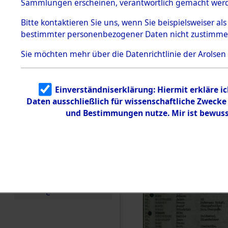
Staatsange
Sammlungen erscheinen, verantwortlich gemacht wer
Todesmärsche
der UN-Sta
5.3.1 Alliierte
Bitte
kontaktieren
Sie uns, wenn Sie beispielsweiser al
Erhebungen
bestimmter personenbezogener Daten nicht zustimme
zu
Besatzungs
Todesmärsch
en
Sie möchten mehr über die Datenrichtlinie der Arolsen
Checking")
5.3.2
Versuchte
Identifizierun
(84624500
Einverständniserklärung: Hiermit erkläre i
g
Daten ausschließlich für wissenschaftliche Zweck
5.3.3
Todesmärsch
und Bestimmungen nutze. Mir ist bewuss
e /
Identifikation
unbekannter
Toter
5.3.5
Grabermittlu
ng /
Friedhofsplän
e