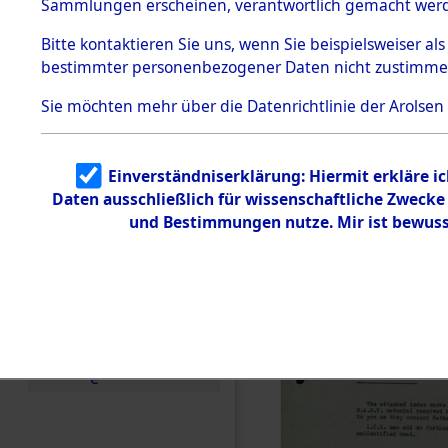
Staatsange
Sammlungen erscheinen, verantwortlich gemacht wer
Todesmärsche
der UN-Sta
5.3.1 Alliierte
Bitte
kontaktieren
Sie uns, wenn Sie beispielsweiser al
Erhebungen
bestimmter personenbezogener Daten nicht zustimme
zu
Besatzungs
Todesmärsch
en
Sie möchten mehr über die Datenrichtlinie der Arolsen
Checking")
5.3.2
Versuchte
Identifizierun
(84624579
Einverständniserklärung: Hiermit erkläre i
g
Daten ausschließlich für wissenschaftliche Zweck
5.3.3
Todesmärsch
und Bestimmungen nutze. Mir ist bewuss
e /
Identifikation
unbekannter
Toter
5.3.5
Grabermittlu
ng /
Friedhofsplän
e