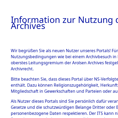
Information zur Nutzung d
Archives
HOME
BESTANDSBESCHREIBUNG
ARCHIVAL
Wir begrüßen Sie als neuen Nutzer unseres Portals! Für
Nutzungsbedingungen wie bei einem Archivbesuch in B
oberstes Leitungsgremium der Arolsen Archives festg
Archivrecht.
BESTÄNDE
Bitte beachten Sie, dass dieses Portal über NS-Verfolgte
Nachforsch
enthält. Dazu können Religionszugehörigkeit, Herkunf
Mitgliedschaft in Gewerkschaften und Parteien oder auc
zuarbeite
1.
Inhaftierungsdoku
mente
Als Nutzer dieses Portals sind Sie persönlich dafür vera
Massengrä
Gesetze und die schutzwürdigen Belange Dritter oder B
5. Verschiedenes
personenbezogene Daten respektieren. Der ITS kann nic
5.3