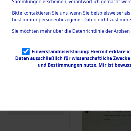
Staatsange
Sammlungen erscheinen, verantwortlich gemacht wer
Todesmärsche
der UN-Sta
5.3.1 Alliierte
Bitte
kontaktieren
Sie uns, wenn Sie beispielsweiser al
Erhebungen
bestimmter personenbezogener Daten nicht zustimme
zu
Besatzungs
Todesmärsch
en
Sie möchten mehr über die Datenrichtlinie der Arolsen
Checking")
5.3.2
Versuchte
Identifizierun
(84624600
Einverständniserklärung: Hiermit erkläre i
g
Daten ausschließlich für wissenschaftliche Zweck
5.3.3
Todesmärsch
und Bestimmungen nutze. Mir ist bewuss
e /
Identifikation
unbekannter
Toter
5.3.5
Grabermittlu
ng /
Friedhofsplän
e