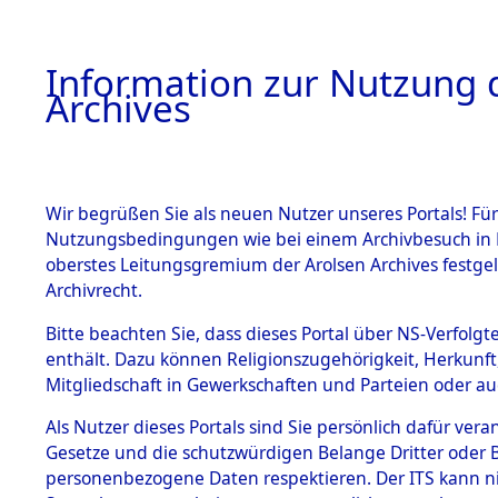
Information zur Nutzung d
Archives
HOME
BESTANDSBESCHREIBUNG
ARCHIVAL
Wir begrüßen Sie als neuen Nutzer unseres Portals! Für
Nutzungsbedingungen wie bei einem Archivbesuch in B
oberstes Leitungsgremium der Arolsen Archives festg
Archivrecht.
BESTÄNDE
Bitte beachten Sie, dass dieses Portal über NS-Verfolgte
Nachforsch
enthält. Dazu können Religionszugehörigkeit, Herkunf
Mitgliedschaft in Gewerkschaften und Parteien oder auc
zuarbeite
1.
Inhaftierungsdoku
mente
Als Nutzer dieses Portals sind Sie persönlich dafür vera
Massengrä
Gesetze und die schutzwürdigen Belange Dritter oder B
5. Verschiedenes
personenbezogene Daten respektieren. Der ITS kann nic
5.3