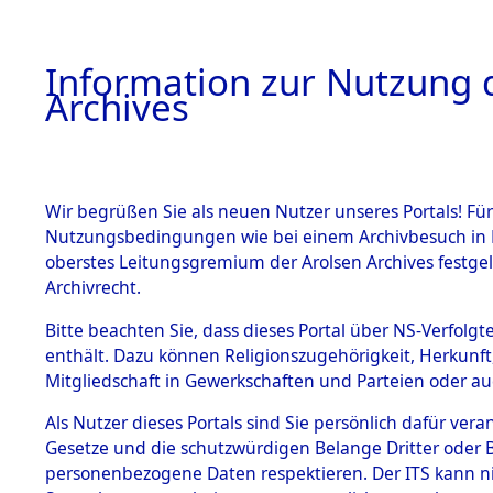
Information zur Nutzung d
Archives
HOME
BESTANDSBESCHREIBUNG
ARCHIVAL
Wir begrüßen Sie als neuen Nutzer unseres Portals! Für
Nutzungsbedingungen wie bei einem Archivbesuch in B
oberstes Leitungsgremium der Arolsen Archives festg
Archivrecht.
BESTÄNDE
Bitte beachten Sie, dass dieses Portal über NS-Verfolgte
Nachforsch
enthält. Dazu können Religionszugehörigkeit, Herkunf
Mitgliedschaft in Gewerkschaften und Parteien oder auc
zuarbeite
1.
Inhaftierungsdoku
mente
Als Nutzer dieses Portals sind Sie persönlich dafür vera
Massengrä
Gesetze und die schutzwürdigen Belange Dritter oder B
5. Verschiedenes
personenbezogene Daten respektieren. Der ITS kann nic
5.3