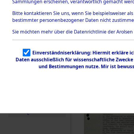
Staatsange
Sammlungen erscheinen, verantwortlich gemacht wer
Todesmärsche
der UN-Sta
5.3.1 Alliierte
Bitte
kontaktieren
Sie uns, wenn Sie beispielsweiser al
Erhebungen
bestimmter personenbezogener Daten nicht zustimme
zu
Besatzungs
Todesmärsch
en
Sie möchten mehr über die Datenrichtlinie der Arolsen
Checking")
5.3.2
Versuchte
Identifizierun
(84624610
Einverständniserklärung: Hiermit erkläre i
g
Daten ausschließlich für wissenschaftliche Zweck
5.3.3
Todesmärsch
und Bestimmungen nutze. Mir ist bewuss
e /
Identifikation
unbekannter
Toter
5.3.5
Grabermittlu
ng /
Friedhofsplän
e