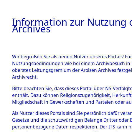
Information zur Nutzung d
Archives
HOME
BESTANDSBESCHREIBUNG
ARCHIVAL
Wir begrüßen Sie als neuen Nutzer unseres Portals! Für
Nutzungsbedingungen wie bei einem Archivbesuch in B
oberstes Leitungsgremium der Arolsen Archives festg
Archivrecht.
BESTÄNDE
Bitte beachten Sie, dass dieses Portal über NS-Verfolgte
Nachforsch
enthält. Dazu können Religionszugehörigkeit, Herkunf
Mitgliedschaft in Gewerkschaften und Parteien oder auc
zuarbeite
1.
Inhaftierungsdoku
mente
Als Nutzer dieses Portals sind Sie persönlich dafür vera
Massengrä
Gesetze und die schutzwürdigen Belange Dritter oder B
5. Verschiedenes
personenbezogene Daten respektieren. Der ITS kann nic
5.3