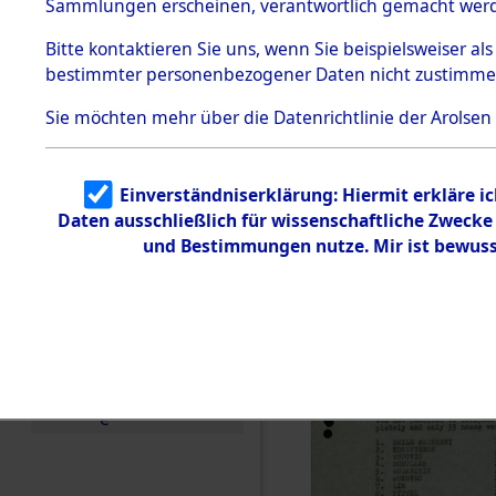
Staatsange
Sammlungen erscheinen, verantwortlich gemacht wer
Todesmärsche
der UN-Sta
5.3.1 Alliierte
Bitte
kontaktieren
Sie uns, wenn Sie beispielsweiser al
Erhebungen
bestimmter personenbezogener Daten nicht zustimme
zu
Besatzungs
Todesmärsch
en
Sie möchten mehr über die Datenrichtlinie der Arolsen
Checking")
5.3.2
Versuchte
Identifizierun
(84624671
Einverständniserklärung: Hiermit erkläre i
g
Daten ausschließlich für wissenschaftliche Zweck
5.3.3
Todesmärsch
und Bestimmungen nutze. Mir ist bewuss
e /
Identifikation
unbekannter
Toter
5.3.5
Grabermittlu
ng /
Friedhofsplän
e