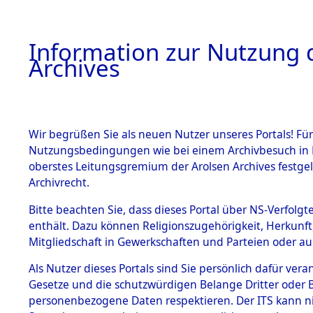
Information zur Nutzung d
Archives
HOME
BESTANDSBESCHREIBUNG
ARCHIVAL
Wir begrüßen Sie als neuen Nutzer unseres Portals! Für
Nutzungsbedingungen wie bei einem Archivbesuch in B
oberstes Leitungsgremium der Arolsen Archives festg
Archivrecht.
BESTÄNDE
Bitte beachten Sie, dass dieses Portal über NS-Verfolgte
Nachforsch
enthält. Dazu können Religionszugehörigkeit, Herkunf
Mitgliedschaft in Gewerkschaften und Parteien oder auc
zuarbeite
1.
Inhaftierungsdoku
mente
Als Nutzer dieses Portals sind Sie persönlich dafür vera
Massengrä
Gesetze und die schutzwürdigen Belange Dritter oder B
5. Verschiedenes
personenbezogene Daten respektieren. Der ITS kann nic
5.3