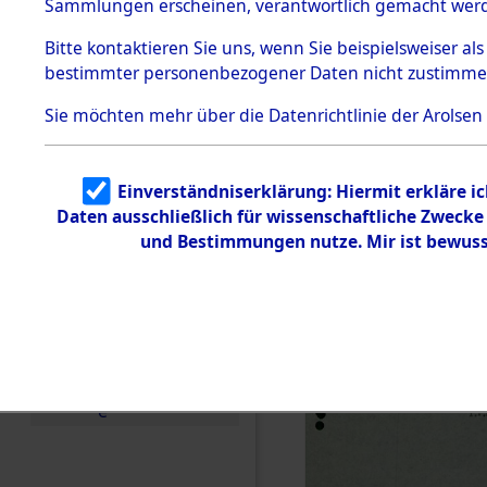
Staatsange
Sammlungen erscheinen, verantwortlich gemacht wer
Todesmärsche
der UN-Sta
5.3.1 Alliierte
Bitte
kontaktieren
Sie uns, wenn Sie beispielsweiser al
Erhebungen
bestimmter personenbezogener Daten nicht zustimme
zu
Besatzungs
Todesmärsch
en
Sie möchten mehr über die Datenrichtlinie der Arolsen
Checking")
5.3.2
Versuchte
Identifizierun
(84624672
Einverständniserklärung: Hiermit erkläre i
g
Daten ausschließlich für wissenschaftliche Zweck
5.3.3
Todesmärsch
und Bestimmungen nutze. Mir ist bewuss
e /
Identifikation
unbekannter
Toter
5.3.5
Grabermittlu
ng /
Friedhofsplän
e