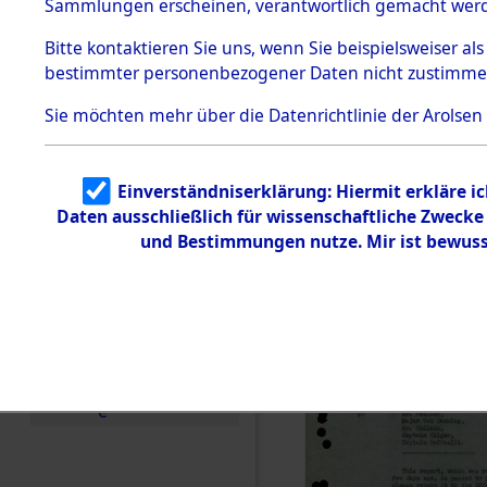
Staatsange
Sammlungen erscheinen, verantwortlich gemacht wer
Todesmärsche
der UN-Sta
5.3.1 Alliierte
Bitte
kontaktieren
Sie uns, wenn Sie beispielsweiser al
Erhebungen
bestimmter personenbezogener Daten nicht zustimme
zu
Besatzungs
Todesmärsch
en
Sie möchten mehr über die Datenrichtlinie der Arolsen
Checking")
5.3.2
Versuchte
Identifizierun
(84624682
Einverständniserklärung: Hiermit erkläre i
g
Daten ausschließlich für wissenschaftliche Zweck
5.3.3
Todesmärsch
und Bestimmungen nutze. Mir ist bewuss
e /
Identifikation
unbekannter
Toter
5.3.5
Grabermittlu
ng /
Friedhofsplän
e