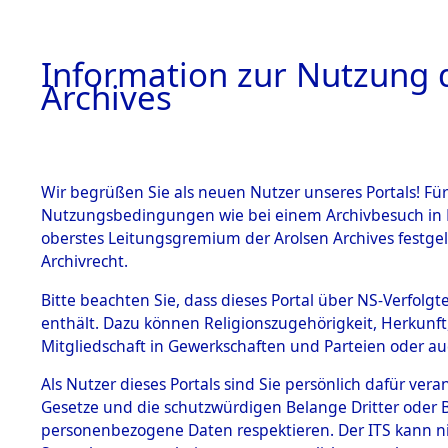
Information zur Nutzung d
Archives
HOME
BESTANDSBESCHREIBUNG
ARCHIVAL
Wir begrüßen Sie als neuen Nutzer unseres Portals! Für
Nutzungsbedingungen wie bei einem Archivbesuch in B
oberstes Leitungsgremium der Arolsen Archives festg
Archivrecht.
BESTÄNDE
Bitte beachten Sie, dass dieses Portal über NS-Verfolgte
Nachforsch
enthält. Dazu können Religionszugehörigkeit, Herkunf
Mitgliedschaft in Gewerkschaften und Parteien oder auc
zuarbeite
1.
Inhaftierungsdoku
mente
Als Nutzer dieses Portals sind Sie persönlich dafür vera
Massengrä
Gesetze und die schutzwürdigen Belange Dritter oder B
5. Verschiedenes
personenbezogene Daten respektieren. Der ITS kann nic
5.3