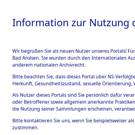
Information zur Nutzung d
Wir begrüßen Sie als neuen Nutzer unseres Portals! Fü
HOME
BESTANDSB
Bad Arolsen. Sie wurden durch den Internationalen Au
anderem nationalen Archivrecht.
BESTÄNDE
Nachforsc
Bitte beachten Sie, dass dieses Portal über NS-Verfolgt
Herkunft, Gesundheitszustand, sexuelle Orientierung, 
Massengrä
1.
Inhaftierungsdoku
Als Nutzer dieses Portals sind Sie persönlich dafür ver
mente
Alliierten
oder Betroffener sowie allgemein anerkannte Praktiken
5. Verschiedenes
die Nutzung seiner Sammlungen erscheinen, verantwo
5.3
Besatzungs
Bitte
kontaktieren
Sie uns, wenn Sie beispielsweiser a
Todesmärsche
zustimmen.
5.3.1 Alliierte
(84624543
Erhebungen