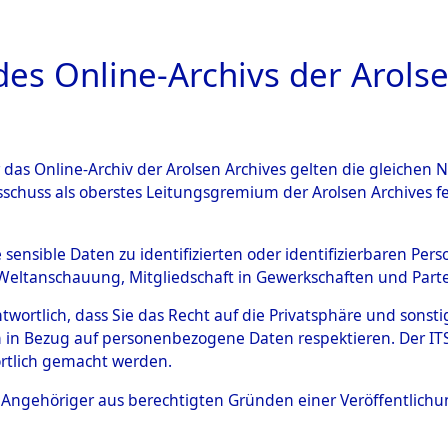
a
A
es Online-Archivs der Arolse
DIGITAL COLLEC
r das Online-Archiv der Arolsen Archives gelten die gleiche
ESCHREIBUNG
ARCHIVALE
ÜBERSICHT
BILD
sschuss als oberstes Leitungsgremium der Arolsen Archives 
hungen des ITS und seiner z
e sensible Daten zu identifizierten oder identifizierbaren Pe
Weltanschauung, Mitgliedschaft in Gewerkschaften und Partei
bern und Einzelgräbern von 
antwortlich, dass Sie das Recht auf die Privatsphäre und sons
 und der UN-Staaten in den we
 in Bezug auf personenbezogene Daten respektieren. Der ITS k
rtlich gemacht werden.
zonen (Einzelfälle) ("Grave 
ls Angehöriger aus berechtigten Gründen einer Veröffentlic
)
→
0167 (84624710)