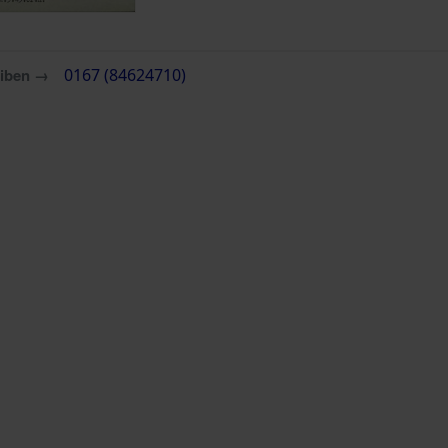
eiben →
0167 (84624710)