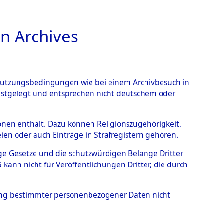
n Archives
TIONS ONLINE
n Nutzungsbedingungen wie bei einem Archivbesuch in
festgelegt und entsprechen nicht deutschem oder
uarbeitenden Organe nach
rsonen enthält. Dazu können Religionszugehörigkeit,
en oder auch Einträge in Strafregistern gehören.
Staatsangehörigen der
tige Gesetze und die schutzwürdigen Belange Dritter
stlichen
ann nicht für Veröffentlichungen Dritter, die durch
Checking")
→
0002
hung bestimmter personenbezogener Daten nicht