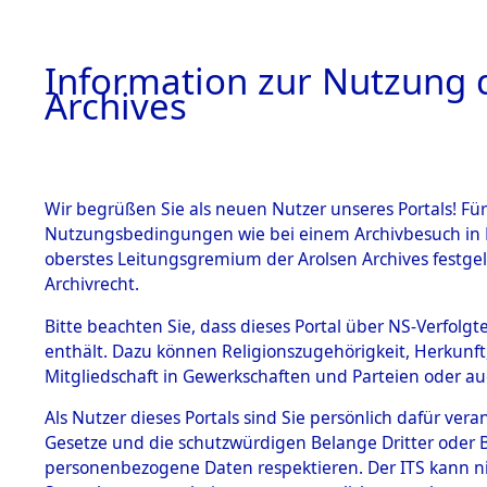
Information zur Nutzung d
Archives
HOME
BESTANDSBESCHREIBUNG
ARCHIVAL
Wir begrüßen Sie als neuen Nutzer unseres Portals! Für
Nutzungsbedingungen wie bei einem Archivbesuch in B
oberstes Leitungsgremium der Arolsen Archives festg
Archivrecht.
BESTÄNDE
Bitte beachten Sie, dass dieses Portal über NS-Verfolgte
Nachforsch
enthält. Dazu können Religionszugehörigkeit, Herkunf
Mitgliedschaft in Gewerkschaften und Parteien oder auc
zuarbeite
1.
Inhaftierungsdoku
mente
Als Nutzer dieses Portals sind Sie persönlich dafür vera
Massengrä
Gesetze und die schutzwürdigen Belange Dritter oder B
5. Verschiedenes
personenbezogene Daten respektieren. Der ITS kann nic
5.3