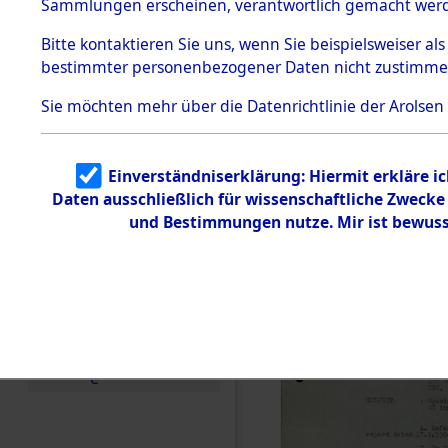
Staatsange
Sammlungen erscheinen, verantwortlich gemacht wer
Todesmärsche
der UN-Sta
5.3.1 Alliierte
Bitte
kontaktieren
Sie uns, wenn Sie beispielsweiser al
Erhebungen
bestimmter personenbezogener Daten nicht zustimme
zu
Besatzungs
Todesmärsch
en
Sie möchten mehr über die Datenrichtlinie der Arolsen
Checking")
5.3.2
Versuchte
Identifizierun
(84624728
Einverständniserklärung: Hiermit erkläre i
g
Daten ausschließlich für wissenschaftliche Zweck
5.3.3
Todesmärsch
und Bestimmungen nutze. Mir ist bewuss
e /
Identifikation
unbekannter
Toter
5.3.5
Grabermittlu
ng /
Friedhofsplän
e