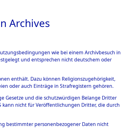
n Archives
TIONS ONLINE
n Nutzungsbedingungen wie bei einem Archivbesuch in
festgelegt und entsprechen nicht deutschem oder
uarbeitenden Organe nach
rsonen enthält. Dazu können Religionszugehörigkeit,
en oder auch Einträge in Strafregistern gehören.
Staatsangehörigen der
tige Gesetze und die schutzwürdigen Belange Dritter
stlichen
ann nicht für Veröffentlichungen Dritter, die durch
Checking")
→
0002
hung bestimmter personenbezogener Daten nicht