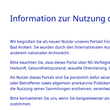
Information zur Nutzung d
Wir begrüßen Sie als neuen Nutzer unseres Portals! Fü
HOME
BESTANDSB
Bad Arolsen. Sie wurden durch den Internationalen Au
anderem nationalen Archivrecht.
BESTÄNDE
Nachforsc
Bitte beachten Sie, dass dieses Portal über NS-Verfolgt
Herkunft, Gesundheitszustand, sexuelle Orientierung, 
Massengrä
1.
Inhaftierungsdoku
Als Nutzer dieses Portals sind Sie persönlich dafür ver
mente
Alliierten
oder Betroffener sowie allgemein anerkannte Praktiken
5. Verschiedenes
die Nutzung seiner Sammlungen erscheinen, verantwo
5.3
Besatzungs
Bitte
kontaktieren
Sie uns, wenn Sie beispielsweiser a
Todesmärsche
zustimmen.
5.3.1 Alliierte
(84624543
Erhebungen