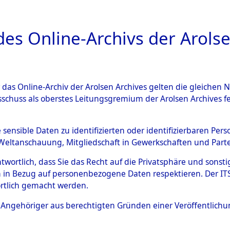
a
A
es Online-Archivs der Arolse
DIGITAL COLLEC
r das Online-Archiv der Arolsen Archives gelten die gleiche
ESCHREIBUNG
ARCHIVALE
ÜBERSICHT
BILD
sschuss als oberstes Leitungsgremium der Arolsen Archives 
hungen des ITS und seiner z
e sensible Daten zu identifizierten oder identifizierbaren Pe
Weltanschauung, Mitgliedschaft in Gewerkschaften und Partei
bern und Einzelgräbern von 
antwortlich, dass Sie das Recht auf die Privatsphäre und sons
 und der UN-Staaten in den we
 in Bezug auf personenbezogene Daten respektieren. Der ITS k
rtlich gemacht werden.
zonen (Einzelfälle) ("Grave 
ls Angehöriger aus berechtigten Gründen einer Veröffentlic
)
→
0201 (84624744)