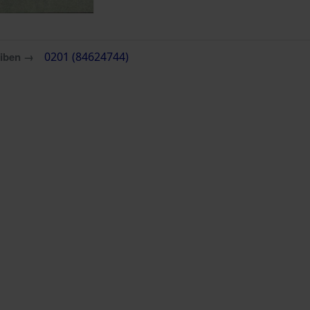
eiben →
0201 (84624744)