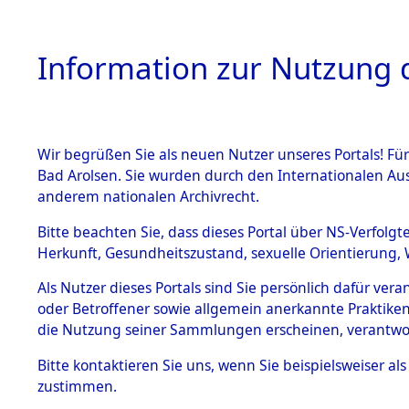
Information zur Nutzung d
Wir begrüßen Sie als neuen Nutzer unseres Portals! Fü
HOME
BESTANDSB
Bad Arolsen. Sie wurden durch den Internationalen Au
anderem nationalen Archivrecht.
BESTÄNDE
Exhumieru
Bitte beachten Sie, dass dieses Portal über NS-Verfolgt
Herkunft, Gesundheitszustand, sexuelle Orientierung, 
Konzentrat
1.
Inhaftierungsdoku
Als Nutzer dieses Portals sind Sie persönlich dafür ver
mente
(Landkreis
oder Betroffener sowie allgemein anerkannte Praktiken
5. Verschiedenes
die Nutzung seiner Sammlungen erscheinen, verantwo
Pösing (1
5.3
Bitte
kontaktieren
Sie uns, wenn Sie beispielsweiser a
Todesmärsche
zustimmen.
5.3.1 Alliierte
gekommene
Erhebungen