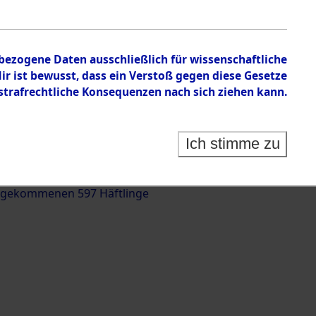
nbezogene Daten ausschließlich für wissenschaftliche
 ist bewusst, dass ein Verstoß gegen diese Gesetze
rafrechtliche Konsequenzen nach sich ziehen kann.
g und Identifizierung der auf dem Todesmarsch
trationslager Flossenbürg bis zur Befreiung in
Ich stimme zu
(Landkreis Roding) auf der Strecke zwischen
d und Pösing (11 km) ermordeten oder anderweitig
 gekommenen 597 Häftlinge