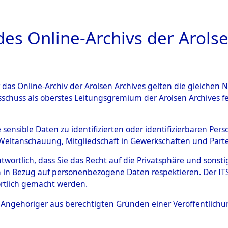
a
A
es Online-Archivs der Arolse
DIGITAL COLLEC
r das Online-Archiv der Arolsen Archives gelten die gleiche
ESCHREIBUNG
ARCHIVALE
ÜBERSICHT
BILD
sschuss als oberstes Leitungsgremium der Arolsen Archives 
ng und Identifizierung der 
e sensible Daten zu identifizierten oder identifizierbaren Pe
Weltanschauung, Mitgliedschaft in Gewerkschaften und Partei
ionslager Flossenbürg bis zu
antwortlich, dass Sie das Recht auf die Privatsphäre und sons
 Roding) auf der Strecke zwi
 in Bezug auf personenbezogene Daten respektieren. Der ITS k
rtlich gemacht werden.
1 km) ermordeten oder ander
ls Angehöriger aus berechtigten Gründen einer Veröffentlic
n 597 Häftlinge
→
0001 (8