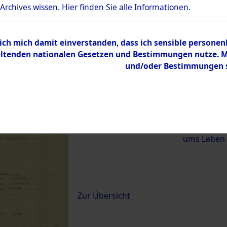
 Archives wissen.
Hier
finden Sie alle Informationen.
)
 ich mich damit einverstanden, dass ich sensible persone
0064 (84620387)
tenden nationalen Gesetzen und Bestimmungen nutze. Mir
und/oder Bestimmungen st
Übergeordnetes
Exhumierun
Dokument
vom Konzen
Wetterfeld 
Diebersrie
ums Leben
Inhalt
Zur Übersicht