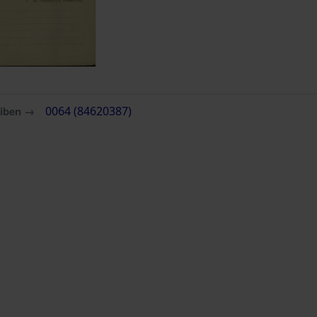
eiben →
0064 (84620387)