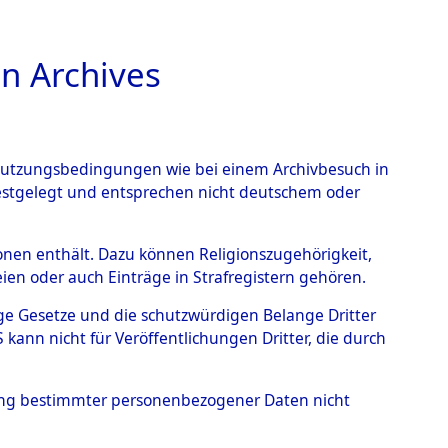
n Archives
TIONS ONLINE
n Nutzungsbedingungen wie bei einem Archivbesuch in
festgelegt und entsprechen nicht deutschem oder
auf dem Todesmarsch vom
rsonen enthält. Dazu können Religionszugehörigkeit,
en oder auch Einträge in Strafregistern gehören.
r Befreiung in Wetterfeld
tige Gesetze und die schutzwürdigen Belange Dritter
schen Diebersried und
ann nicht für Veröffentlichungen Dritter, die durch
weitig ums Leben
hung bestimmter personenbezogener Daten nicht
4620322)
→
0064