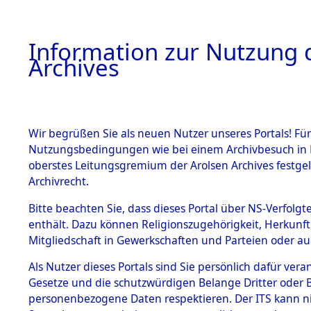
Information zur Nutzung d
Archives
HOME
BESTANDSBESCHREIBUNG
ARCHIVAL
Wir begrüßen Sie als neuen Nutzer unseres Portals! Für
Nutzungsbedingungen wie bei einem Archivbesuch in B
oberstes Leitungsgremium der Arolsen Archives festg
Archivrecht.
BESTÄNDE
Bitte beachten Sie, dass dieses Portal über NS-Verfolgte
Exhumierun
enthält. Dazu können Religionszugehörigkeit, Herkunf
Mitgliedschaft in Gewerkschaften und Parteien oder auc
auf dem T
1.
Inhaftierungsdoku
mente
Als Nutzer dieses Portals sind Sie persönlich dafür vera
Konzentrat
Gesetze und die schutzwürdigen Belange Dritter oder B
5. Verschiedenes
personenbezogene Daten respektieren. Der ITS kann nic
5.3