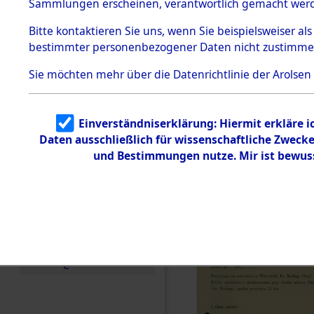
zur Befrei
Sammlungen erscheinen, verantwortlich gemacht wer
Todesmärsche
Roding) au
5.3.1 Alliierte
Bitte
kontaktieren
Sie uns, wenn Sie beispielsweiser al
Erhebungen
bestimmter personenbezogener Daten nicht zustimme
zu
Diebersrie
Todesmärsch
en
Sie möchten mehr über die Datenrichtlinie der Arolsen
ermordete
5.3.2
Versuchte
Identifizierun
Leben gek
Einverständniserklärung: Hiermit erkläre 
g
Daten ausschließlich für wissenschaftliche Zwec
5.3.3
0001 (846
Todesmärsch
und Bestimmungen nutze. Mir ist bewus
e /
Identifikation
unbekannter
Toter
5.3.5
Grabermittlu
ng /
Friedhofsplän
e