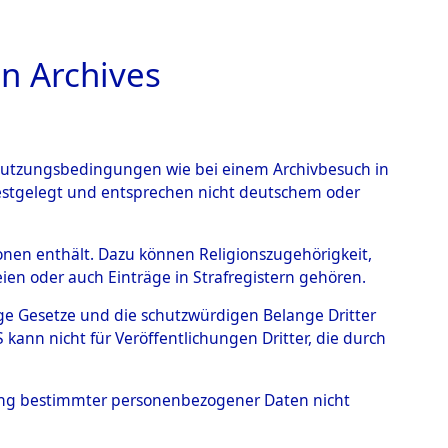
n Archives
TIONS ONLINE
n Nutzungsbedingungen wie bei einem Archivbesuch in
festgelegt und entsprechen nicht deutschem oder
auf dem Todesmarsch vom
rsonen enthält. Dazu können Religionszugehörigkeit,
en oder auch Einträge in Strafregistern gehören.
r Befreiung in Wetterfeld
tige Gesetze und die schutzwürdigen Belange Dritter
schen Diebersried und
ann nicht für Veröffentlichungen Dritter, die durch
weitig ums Leben
hung bestimmter personenbezogener Daten nicht
4620322)
→
0101