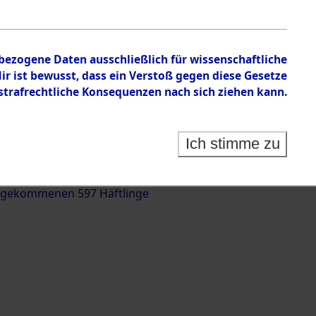
nbezogene Daten ausschließlich für wissenschaftliche
 ist bewusst, dass ein Verstoß gegen diese Gesetze
rafrechtliche Konsequenzen nach sich ziehen kann.
g und Identifizierung der auf dem Todesmarsch
trationslager Flossenbürg bis zur Befreiung in
Ich stimme zu
(Landkreis Roding) auf der Strecke zwischen
d und Pösing (11 km) ermordeten oder anderweitig
 gekommenen 597 Häftlinge