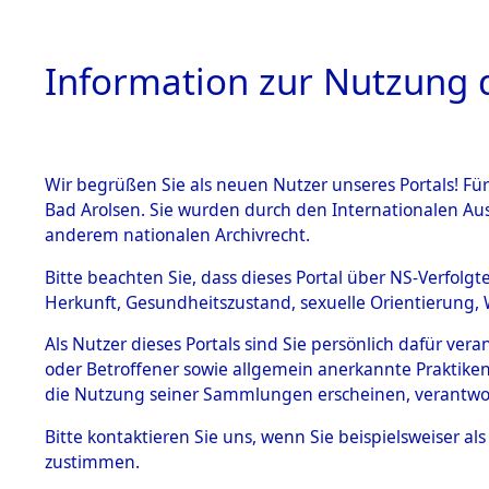
Information zur Nutzung d
Wir begrüßen Sie als neuen Nutzer unseres Portals! Fü
HOME
BESTANDSB
Bad Arolsen. Sie wurden durch den Internationalen Au
anderem nationalen Archivrecht.
BESTÄNDE
Exhumieru
Bitte beachten Sie, dass dieses Portal über NS-Verfolgt
Herkunft, Gesundheitszustand, sexuelle Orientierung, 
Konzentrat
1.
Inhaftierungsdoku
Als Nutzer dieses Portals sind Sie persönlich dafür ver
mente
(Landkreis
oder Betroffener sowie allgemein anerkannte Praktiken
5. Verschiedenes
die Nutzung seiner Sammlungen erscheinen, verantwo
Pösing (1
5.3
Bitte
kontaktieren
Sie uns, wenn Sie beispielsweiser a
Todesmärsche
zustimmen.
5.3.1 Alliierte
gekommene
Erhebungen