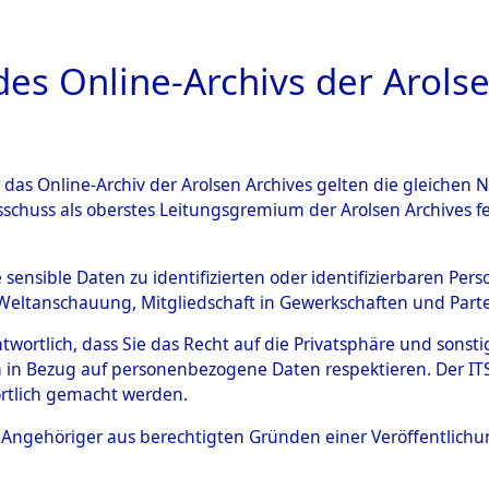
a
A
es Online-Archivs der Arolse
DIGITAL COLLEC
r das Online-Archiv der Arolsen Archives gelten die gleiche
ESCHREIBUNG
ARCHIVALE
ÜBERSICHT
BILD
sschuss als oberstes Leitungsgremium der Arolsen Archives 
ng und Identifizierung der 
e sensible Daten zu identifizierten oder identifizierbaren Pe
Weltanschauung, Mitgliedschaft in Gewerkschaften und Partei
ionslager Flossenbürg bis zu
antwortlich, dass Sie das Recht auf die Privatsphäre und sons
 Roding) auf der Strecke zwi
 in Bezug auf personenbezogene Daten respektieren. Der ITS k
rtlich gemacht werden.
1 km) ermordeten oder ander
ls Angehöriger aus berechtigten Gründen einer Veröffentlic
n 597 Häftlinge
→
0001 (8