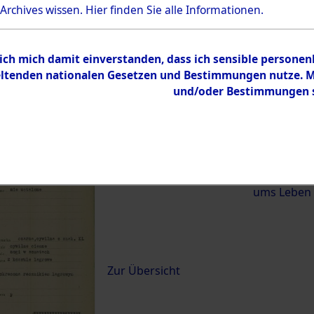
 Archives wissen.
Hier
finden Sie alle Informationen.
)
 ich mich damit einverstanden, dass ich sensible persone
0101 (84620424)
tenden nationalen Gesetzen und Bestimmungen nutze. Mir
und/oder Bestimmungen st
Übergeordnetes
Exhumierun
Dokument
vom Konzen
Wetterfeld 
Diebersrie
ums Leben
Inhalt
Zur Übersicht