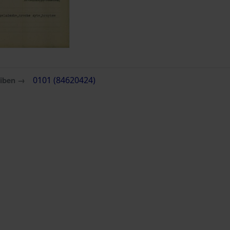
eiben →
0101 (84620424)