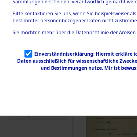
zur Befrei
Sammlungen erscheinen, verantwortlich gemacht wer
Todesmärsche
Roding) au
5.3.1 Alliierte
Bitte
kontaktieren
Sie uns, wenn Sie beispielsweiser al
Erhebungen
bestimmter personenbezogener Daten nicht zustimme
zu
Diebersrie
Todesmärsch
en
Sie möchten mehr über die Datenrichtlinie der Arolsen
ermordete
5.3.2
Versuchte
Identifizierun
Leben gek
Einverständniserklärung: Hiermit erkläre 
g
Daten ausschließlich für wissenschaftliche Zwec
5.3.3
0002 (846
Todesmärsch
und Bestimmungen nutze. Mir ist bewus
e /
Identifikation
unbekannter
Toter
5.3.5
Grabermittlu
ng /
Friedhofsplän
e