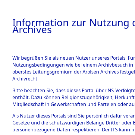
Information zur Nutzung d
Archives
HOME
BESTANDSBESCHREIBUNG
ARCHIVAL
Wir begrüßen Sie als neuen Nutzer unseres Portals! Für
Nutzungsbedingungen wie bei einem Archivbesuch in B
oberstes Leitungsgremium der Arolsen Archives festg
Archivrecht.
BESTÄNDE
Bitte beachten Sie, dass dieses Portal über NS-Verfolgte
Exhumierun
enthält. Dazu können Religionszugehörigkeit, Herkunf
Mitgliedschaft in Gewerkschaften und Parteien oder auc
auf dem T
1.
Inhaftierungsdoku
mente
Als Nutzer dieses Portals sind Sie persönlich dafür vera
Konzentrat
Gesetze und die schutzwürdigen Belange Dritter oder B
5. Verschiedenes
personenbezogene Daten respektieren. Der ITS kann nic
5.3