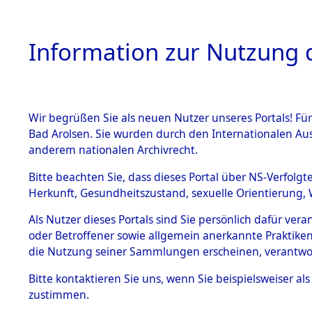
Information zur Nutzung d
Wir begrüßen Sie als neuen Nutzer unseres Portals! Fü
HOME
BESTANDSB
Bad Arolsen. Sie wurden durch den Internationalen Au
anderem nationalen Archivrecht.
BESTÄNDE
Exhumieru
Bitte beachten Sie, dass dieses Portal über NS-Verfolgt
Herkunft, Gesundheitszustand, sexuelle Orientierung, 
Konzentrat
1.
Inhaftierungsdoku
Als Nutzer dieses Portals sind Sie persönlich dafür ver
mente
(Landkreis
oder Betroffener sowie allgemein anerkannte Praktiken
5. Verschiedenes
die Nutzung seiner Sammlungen erscheinen, verantwo
Pösing (1
5.3
Bitte
kontaktieren
Sie uns, wenn Sie beispielsweiser a
Todesmärsche
zustimmen.
5.3.1 Alliierte
gekommene
Erhebungen