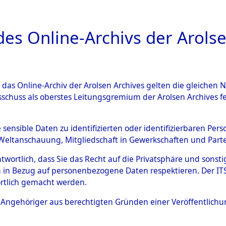
a
A
es Online-Archivs der Arolse
DIGITAL COLLEC
r das Online-Archiv der Arolsen Archives gelten die gleiche
ESCHREIBUNG
ARCHIVALE
ÜBERSICHT
BILD
sschuss als oberstes Leitungsgremium der Arolsen Archives 
ng und Identifizierung der 
e sensible Daten zu identifizierten oder identifizierbaren Pe
Weltanschauung, Mitgliedschaft in Gewerkschaften und Partei
ionslager Flossenbürg bis zu
antwortlich, dass Sie das Recht auf die Privatsphäre und sons
 Roding) auf der Strecke zwi
 in Bezug auf personenbezogene Daten respektieren. Der ITS k
rtlich gemacht werden.
1 km) ermordeten oder ander
ls Angehöriger aus berechtigten Gründen einer Veröffentlic
n 597 Häftlinge
→
0002 (8