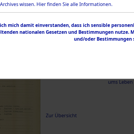
 Archives wissen.
Hier
finden Sie alle Informationen.
)
 ich mich damit einverstanden, dass ich sensible persone
0051 (84620490)
tenden nationalen Gesetzen und Bestimmungen nutze. Mir
und/oder Bestimmungen st
Übergeordnetes
Exhumierun
Dokument
vom Konzen
Wetterfeld 
Diebersrie
ums Leben
Inhalt
Zur Übersicht