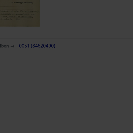
eiben →
0051 (84620490)