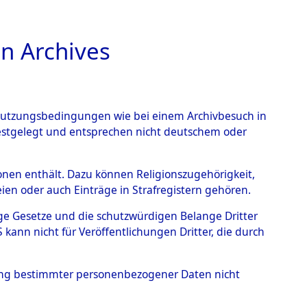
n Archives
TIONS ONLINE
n Nutzungsbedingungen wie bei einem Archivbesuch in
festgelegt und entsprechen nicht deutschem oder
auf dem Todesmarsch vom
rsonen enthält. Dazu können Religionszugehörigkeit,
en oder auch Einträge in Strafregistern gehören.
r Befreiung in Wetterfeld
tige Gesetze und die schutzwürdigen Belange Dritter
schen Diebersried und
ann nicht für Veröffentlichungen Dritter, die durch
weitig ums Leben
hung bestimmter personenbezogener Daten nicht
4620439)
→
0051