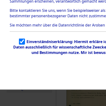
zur Befrei
Sammlungen erscheinen, verantwortlich gemacht wer
Todesmärsche
Roding) au
5.3.1 Alliierte
Bitte
kontaktieren
Sie uns, wenn Sie beispielsweiser al
Erhebungen
bestimmter personenbezogener Daten nicht zustimme
zu
Diebersrie
Todesmärsch
en
Sie möchten mehr über die Datenrichtlinie der Arolsen
ermordete
5.3.2
Versuchte
Identifizierun
Leben gek
Einverständniserklärung: Hiermit erkläre 
g
Daten ausschließlich für wissenschaftliche Zwec
5.3.3
0002 (846
Todesmärsch
und Bestimmungen nutze. Mir ist bewus
e /
Identifikation
unbekannter
Toter
5.3.5
Grabermittlu
ng /
Friedhofsplän
e