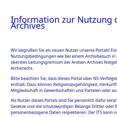
Information zur Nutzung d
Archives
HOME
BESTANDSBESCHREIBUNG
ARCHIVAL
Wir begrüßen Sie als neuen Nutzer unseres Portals! Für
Nutzungsbedingungen wie bei einem Archivbesuch in B
oberstes Leitungsgremium der Arolsen Archives festg
Archivrecht.
BESTÄNDE
Bitte beachten Sie, dass dieses Portal über NS-Verfolgte
Exhumierun
enthält. Dazu können Religionszugehörigkeit, Herkunf
Mitgliedschaft in Gewerkschaften und Parteien oder auc
auf dem T
1.
Inhaftierungsdoku
mente
Als Nutzer dieses Portals sind Sie persönlich dafür vera
Konzentrat
Gesetze und die schutzwürdigen Belange Dritter oder B
5. Verschiedenes
personenbezogene Daten respektieren. Der ITS kann nic
5.3