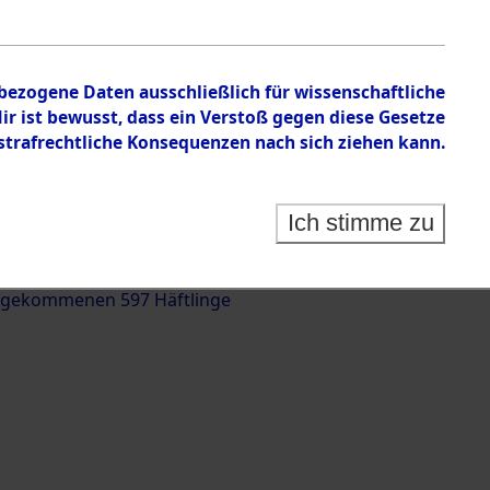
nbezogene Daten ausschließlich für wissenschaftliche
 ist bewusst, dass ein Verstoß gegen diese Gesetze
rafrechtliche Konsequenzen nach sich ziehen kann.
g und Identifizierung der auf dem Todesmarsch
trationslager Flossenbürg bis zur Befreiung in
Ich stimme zu
(Landkreis Roding) auf der Strecke zwischen
d und Pösing (11 km) ermordeten oder anderweitig
 gekommenen 597 Häftlinge