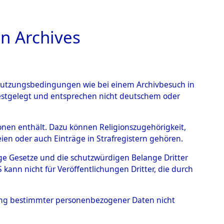
n Archives
TIONS ONLINE
n Nutzungsbedingungen wie bei einem Archivbesuch in
festgelegt und entsprechen nicht deutschem oder
auf dem Todesmarsch vom
rsonen enthält. Dazu können Religionszugehörigkeit,
en oder auch Einträge in Strafregistern gehören.
r Befreiung in Wetterfeld
tige Gesetze und die schutzwürdigen Belange Dritter
schen Diebersried und
ann nicht für Veröffentlichungen Dritter, die durch
weitig ums Leben
hung bestimmter personenbezogener Daten nicht
4620548)
→
0045