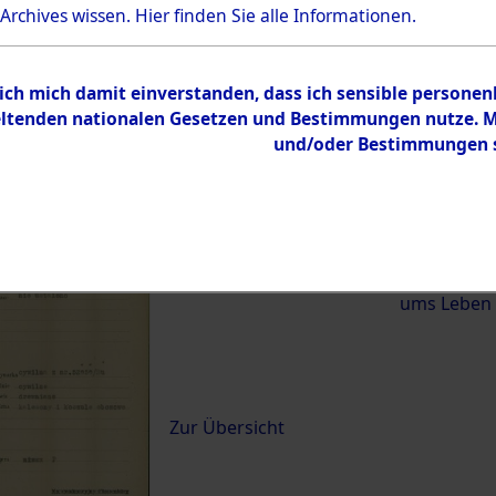
 Archives wissen.
Hier
finden Sie alle Informationen.
)
 ich mich damit einverstanden, dass ich sensible persone
0045 (84620593)
tenden nationalen Gesetzen und Bestimmungen nutze. Mir
und/oder Bestimmungen st
Übergeordnetes
Exhumierun
Dokument
vom Konzen
Wetterfeld 
Diebersrie
ums Leben
Inhalt
Zur Übersicht