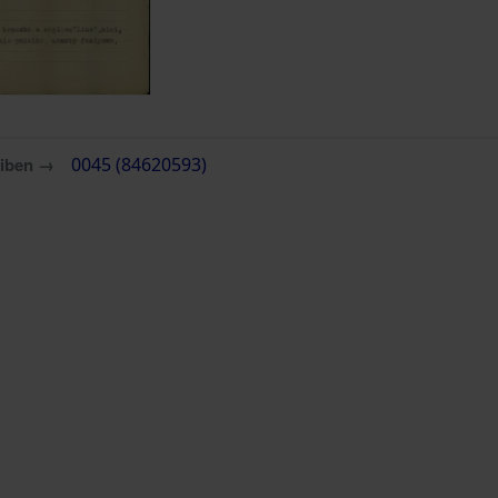
eiben →
0045 (84620593)