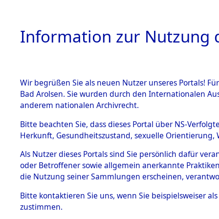
Information zur Nutzung d
Wir begrüßen Sie als neuen Nutzer unseres Portals! Fü
HOME
BESTANDSB
Bad Arolsen. Sie wurden durch den Internationalen Au
anderem nationalen Archivrecht.
BESTÄNDE
Exhumieru
Bitte beachten Sie, dass dieses Portal über NS-Verfolgt
Herkunft, Gesundheitszustand, sexuelle Orientierung, 
Konzentrat
1.
Inhaftierungsdoku
Als Nutzer dieses Portals sind Sie persönlich dafür ver
mente
(Landkreis
oder Betroffener sowie allgemein anerkannte Praktiken
5. Verschiedenes
die Nutzung seiner Sammlungen erscheinen, verantwo
Pösing (1
5.3
Bitte
kontaktieren
Sie uns, wenn Sie beispielsweiser a
Todesmärsche
zustimmen.
5.3.1 Alliierte
gekommene
Erhebungen