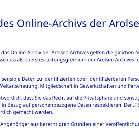
a
A
es Online-Archivs der Arolse
DIGITAL COLLEC
r das Online-Archiv der Arolsen Archives gelten die gleiche
ESCHREIBUNG
ARCHIVALE
ÜBERSICHT
BILD
sschuss als oberstes Leitungsgremium der Arolsen Archives 
ng und Identifizierung der 
e sensible Daten zu identifizierten oder identifizierbaren Pe
Weltanschauung, Mitgliedschaft in Gewerkschaften und Partei
ionslager Flossenbürg bis zu
antwortlich, dass Sie das Recht auf die Privatsphäre und sons
 Roding) auf der Strecke zwi
 in Bezug auf personenbezogene Daten respektieren. Der ITS k
rtlich gemacht werden.
1 km) ermordeten oder ander
ls Angehöriger aus berechtigten Gründen einer Veröffentlic
n 597 Häftlinge
→
0003 (8