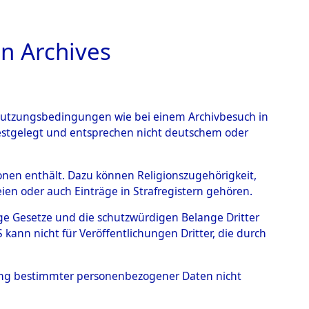
n Archives
TIONS ONLINE
n Nutzungsbedingungen wie bei einem Archivbesuch in
festgelegt und entsprechen nicht deutschem oder
auf dem Todesmarsch vom
rsonen enthält. Dazu können Religionszugehörigkeit,
en oder auch Einträge in Strafregistern gehören.
r Befreiung in Wetterfeld
tige Gesetze und die schutzwürdigen Belange Dritter
schen Diebersried und
ann nicht für Veröffentlichungen Dritter, die durch
weitig ums Leben
hung bestimmter personenbezogener Daten nicht
4620548)
→
0064