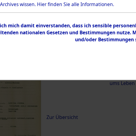
 Archives wissen.
Hier
finden Sie alle Informationen.
)
 ich mich damit einverstanden, dass ich sensible persone
0064 (84620612)
tenden nationalen Gesetzen und Bestimmungen nutze. Mir
und/oder Bestimmungen st
Übergeordnetes
Exhumierun
Dokument
vom Konzen
Wetterfeld 
Diebersrie
ums Leben
Inhalt
Zur Übersicht