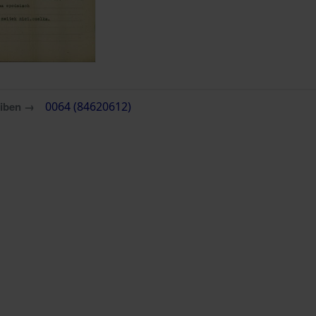
eiben →
0064 (84620612)