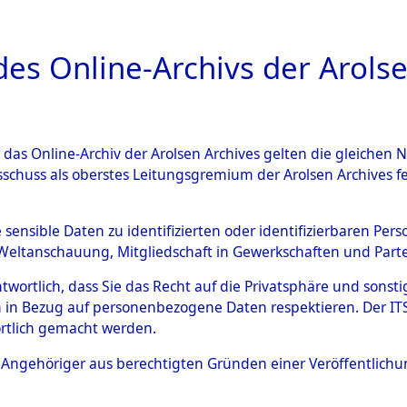
a
A
es Online-Archivs der Arolse
DIGITAL COLLEC
r das Online-Archiv der Arolsen Archives gelten die gleiche
ESCHREIBUNG
ARCHIVALE
ÜBERSICHT
BILD
sschuss als oberstes Leitungsgremium der Arolsen Archives 
ng und Identifizierung der 
e sensible Daten zu identifizierten oder identifizierbaren Pe
Weltanschauung, Mitgliedschaft in Gewerkschaften und Partei
ionslager Flossenbürg bis zu
antwortlich, dass Sie das Recht auf die Privatsphäre und sons
 Roding) auf der Strecke zwi
 in Bezug auf personenbezogene Daten respektieren. Der ITS k
rtlich gemacht werden.
1 km) ermordeten oder ander
ls Angehöriger aus berechtigten Gründen einer Veröffentlic
n 597 Häftlinge
→
0003 (8