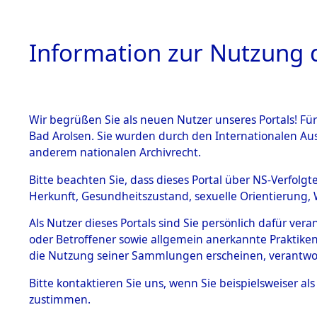
Information zur Nutzung d
Wir begrüßen Sie als neuen Nutzer unseres Portals! Fü
HOME
BESTANDSB
Bad Arolsen. Sie wurden durch den Internationalen Au
anderem nationalen Archivrecht.
BESTÄNDE
Exhumieru
Bitte beachten Sie, dass dieses Portal über NS-Verfolgt
Herkunft, Gesundheitszustand, sexuelle Orientierung, 
Konzentrat
1.
Inhaftierungsdoku
Als Nutzer dieses Portals sind Sie persönlich dafür ver
mente
(Landkreis
oder Betroffener sowie allgemein anerkannte Praktiken
5. Verschiedenes
die Nutzung seiner Sammlungen erscheinen, verantwo
Pösing (1
5.3
Bitte
kontaktieren
Sie uns, wenn Sie beispielsweiser a
Todesmärsche
zustimmen.
5.3.1 Alliierte
gekommene
Erhebungen