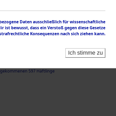
nbezogene Daten ausschließlich für wissenschaftliche
 ist bewusst, dass ein Verstoß gegen diese Gesetze
rafrechtliche Konsequenzen nach sich ziehen kann.
g und Identifizierung der auf dem Todesmarsch
trationslager Flossenbürg bis zur Befreiung in
Ich stimme zu
(Landkreis Roding) auf der Strecke zwischen
d und Pösing (11 km) ermordeten oder anderweitig
 gekommenen 597 Häftlinge