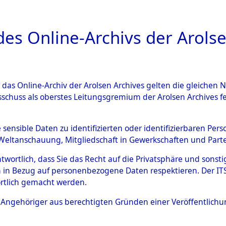
a
A
es Online-Archivs der Arolse
DIGITAL COLLEC
r das Online-Archiv der Arolsen Archives gelten die gleiche
ESCHREIBUNG
ARCHIVALE
ÜBERSICHT
BILD
sschuss als oberstes Leitungsgremium der Arolsen Archives 
ng und Identifizierung der 
e sensible Daten zu identifizierten oder identifizierbaren Pe
Weltanschauung, Mitgliedschaft in Gewerkschaften und Partei
ionslager Flossenbürg bis zu
antwortlich, dass Sie das Recht auf die Privatsphäre und sons
 Roding) auf der Strecke zwi
 in Bezug auf personenbezogene Daten respektieren. Der ITS k
rtlich gemacht werden.
1 km) ermordeten oder ander
ls Angehöriger aus berechtigten Gründen einer Veröffentlic
n 597 Häftlinge
→
0003 (8