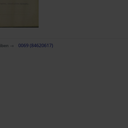
eiben →
0069 (84620617)