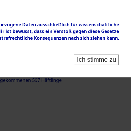
nbezogene Daten ausschließlich für wissenschaftliche
 ist bewusst, dass ein Verstoß gegen diese Gesetze
rafrechtliche Konsequenzen nach sich ziehen kann.
g und Identifizierung der auf dem Todesmarsch
trationslager Flossenbürg bis zur Befreiung in
Ich stimme zu
(Landkreis Roding) auf der Strecke zwischen
d und Pösing (11 km) ermordeten oder anderweitig
 gekommenen 597 Häftlinge