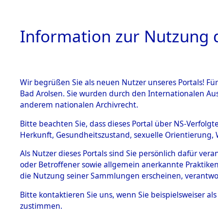
Information zur Nutzung d
Wir begrüßen Sie als neuen Nutzer unseres Portals! Fü
HOME
BESTANDSB
Bad Arolsen. Sie wurden durch den Internationalen Au
anderem nationalen Archivrecht.
BESTÄNDE
Exhumieru
Bitte beachten Sie, dass dieses Portal über NS-Verfolgt
Herkunft, Gesundheitszustand, sexuelle Orientierung, 
Konzentrat
1.
Inhaftierungsdoku
Als Nutzer dieses Portals sind Sie persönlich dafür ver
mente
(Landkreis
oder Betroffener sowie allgemein anerkannte Praktiken
5. Verschiedenes
die Nutzung seiner Sammlungen erscheinen, verantwo
Pösing (1
5.3
Bitte
kontaktieren
Sie uns, wenn Sie beispielsweiser a
Todesmärsche
zustimmen.
5.3.1 Alliierte
gekommene
Erhebungen