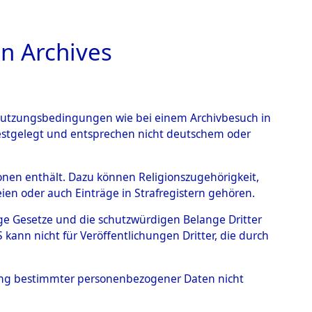
n Archives
TIONS ONLINE
n Nutzungsbedingungen wie bei einem Archivbesuch in
festgelegt und entsprechen nicht deutschem oder
auf dem Todesmarsch vom
rsonen enthält. Dazu können Religionszugehörigkeit,
en oder auch Einträge in Strafregistern gehören.
r Befreiung in Wetterfeld
tige Gesetze und die schutzwürdigen Belange Dritter
schen Diebersried und
ann nicht für Veröffentlichungen Dritter, die durch
weitig ums Leben
hung bestimmter personenbezogener Daten nicht
4620548)
→
0069