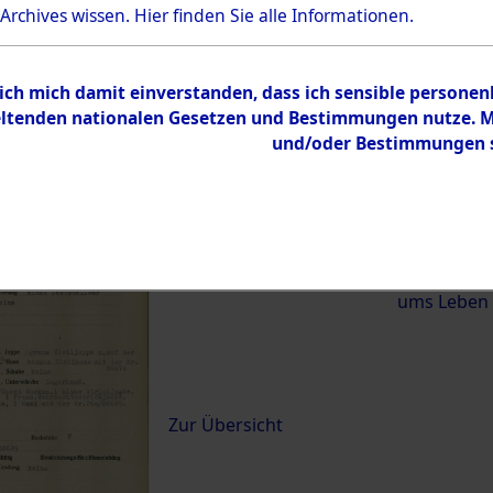
 Archives wissen.
Hier
finden Sie alle Informationen.
)
 ich mich damit einverstanden, dass ich sensible persone
0069 (84620617)
tenden nationalen Gesetzen und Bestimmungen nutze. Mir
und/oder Bestimmungen st
Übergeordnetes
Exhumierun
Dokument
vom Konzen
Wetterfeld 
Diebersrie
ums Leben
Inhalt
Zur Übersicht