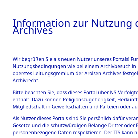
Information zur Nutzung d
Archives
HOME
BESTANDSBESCHREIBUNG
ARCHIVAL
Wir begrüßen Sie als neuen Nutzer unseres Portals! Für
Nutzungsbedingungen wie bei einem Archivbesuch in B
oberstes Leitungsgremium der Arolsen Archives festg
Archivrecht.
BESTÄNDE
Bitte beachten Sie, dass dieses Portal über NS-Verfolgte
Exhumierun
enthält. Dazu können Religionszugehörigkeit, Herkunf
Mitgliedschaft in Gewerkschaften und Parteien oder auc
auf dem T
1.
Inhaftierungsdoku
mente
Als Nutzer dieses Portals sind Sie persönlich dafür vera
Konzentrat
Gesetze und die schutzwürdigen Belange Dritter oder B
5. Verschiedenes
personenbezogene Daten respektieren. Der ITS kann nic
5.3