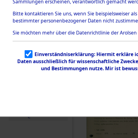
zur Befrei
Sammlungen erscheinen, verantwortlich gemacht wer
Todesmärsche
Roding) au
5.3.1 Alliierte
Bitte
kontaktieren
Sie uns, wenn Sie beispielsweiser al
Erhebungen
bestimmter personenbezogener Daten nicht zustimme
zu
Diebersrie
Todesmärsch
en
Sie möchten mehr über die Datenrichtlinie der Arolsen
ermordete
5.3.2
Versuchte
Identifizierun
Leben gek
Einverständniserklärung: Hiermit erkläre 
g
Daten ausschließlich für wissenschaftliche Zwec
5.3.3
0003 (846
Todesmärsch
und Bestimmungen nutze. Mir ist bewus
e /
Identifikation
unbekannter
Toter
5.3.5
Grabermittlu
ng /
Friedhofsplän
e