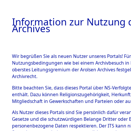
Information zur Nutzung d
Archives
HOME
BESTANDSBESCHREIBUNG
ARCHIVAL
Wir begrüßen Sie als neuen Nutzer unseres Portals! Für
Nutzungsbedingungen wie bei einem Archivbesuch in B
oberstes Leitungsgremium der Arolsen Archives festg
Archivrecht.
BESTÄNDE
Bitte beachten Sie, dass dieses Portal über NS-Verfolgte
Exhumierun
enthält. Dazu können Religionszugehörigkeit, Herkunf
Mitgliedschaft in Gewerkschaften und Parteien oder auc
auf dem T
1.
Inhaftierungsdoku
mente
Als Nutzer dieses Portals sind Sie persönlich dafür vera
Konzentrat
Gesetze und die schutzwürdigen Belange Dritter oder B
5. Verschiedenes
personenbezogene Daten respektieren. Der ITS kann nic
5.3