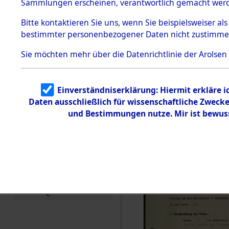
zur Befrei
Sammlungen erscheinen, verantwortlich gemacht wer
Todesmärsche
Roding) au
5.3.1 Alliierte
Bitte
kontaktieren
Sie uns, wenn Sie beispielsweiser al
Erhebungen
bestimmter personenbezogener Daten nicht zustimme
zu
Diebersrie
Todesmärsch
en
Sie möchten mehr über die Datenrichtlinie der Arolsen
ermordete
5.3.2
Versuchte
Identifizierun
Leben gek
Einverständniserklärung: Hiermit erkläre 
g
Daten ausschließlich für wissenschaftliche Zwec
5.3.3
0003 (846
Todesmärsch
und Bestimmungen nutze. Mir ist bewus
e /
Identifikation
unbekannter
Toter
5.3.5
Grabermittlu
ng /
Friedhofsplän
e