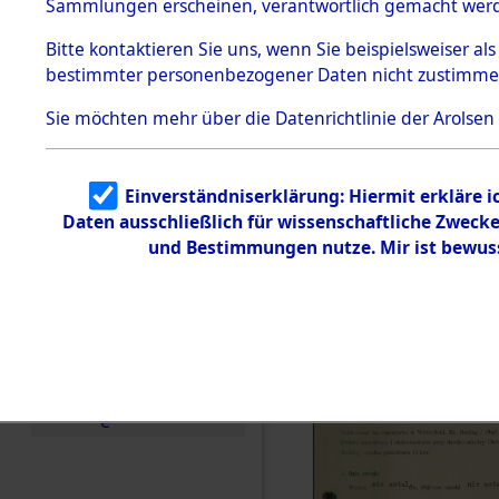
zur Befrei
Sammlungen erscheinen, verantwortlich gemacht wer
Todesmärsche
Roding) au
5.3.1 Alliierte
Bitte
kontaktieren
Sie uns, wenn Sie beispielsweiser al
Erhebungen
bestimmter personenbezogener Daten nicht zustimme
zu
Diebersrie
Todesmärsch
en
Sie möchten mehr über die Datenrichtlinie der Arolsen
ermordete
5.3.2
Versuchte
Identifizierun
Leben gek
Einverständniserklärung: Hiermit erkläre 
g
Daten ausschließlich für wissenschaftliche Zwec
5.3.3
0003 (846
Todesmärsch
und Bestimmungen nutze. Mir ist bewus
e /
Identifikation
unbekannter
Toter
5.3.5
Grabermittlu
ng /
Friedhofsplän
e