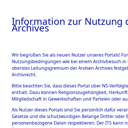
Information zur Nutzung d
Archives
HOME
BESTANDSBESCHREIBUNG
ARCHIVAL
Wir begrüßen Sie als neuen Nutzer unseres Portals! Für
Nutzungsbedingungen wie bei einem Archivbesuch in B
oberstes Leitungsgremium der Arolsen Archives festg
Archivrecht.
BESTÄNDE
Bitte beachten Sie, dass dieses Portal über NS-Verfolgte
Exhumierun
enthält. Dazu können Religionszugehörigkeit, Herkunf
Mitgliedschaft in Gewerkschaften und Parteien oder auc
auf dem T
1.
Inhaftierungsdoku
mente
Als Nutzer dieses Portals sind Sie persönlich dafür vera
Konzentrat
Gesetze und die schutzwürdigen Belange Dritter oder B
5. Verschiedenes
personenbezogene Daten respektieren. Der ITS kann nic
5.3