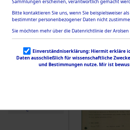
zur Befrei
Sammlungen erscheinen, verantwortlich gemacht wer
Todesmärsche
Roding) au
5.3.1 Alliierte
Bitte
kontaktieren
Sie uns, wenn Sie beispielsweiser al
Erhebungen
bestimmter personenbezogener Daten nicht zustimme
zu
Diebersrie
Todesmärsch
en
Sie möchten mehr über die Datenrichtlinie der Arolsen
ermordete
5.3.2
Versuchte
Identifizierun
Leben gek
Einverständniserklärung: Hiermit erkläre 
g
Daten ausschließlich für wissenschaftliche Zwec
5.3.3
0001 (846
Todesmärsch
und Bestimmungen nutze. Mir ist bewus
e /
Identifikation
unbekannter
Toter
5.3.5
Grabermittlu
ng /
Friedhofsplän
e