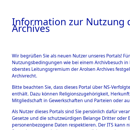
Information zur Nutzung d
Archives
HOME
BESTANDSBESCHREIBUNG
ARCHIVAL
Wir begrüßen Sie als neuen Nutzer unseres Portals! Für
Nutzungsbedingungen wie bei einem Archivbesuch in B
oberstes Leitungsgremium der Arolsen Archives festg
Archivrecht.
BESTÄNDE
Bitte beachten Sie, dass dieses Portal über NS-Verfolgte
Exhumierun
enthält. Dazu können Religionszugehörigkeit, Herkunf
Mitgliedschaft in Gewerkschaften und Parteien oder auc
auf dem T
1.
Inhaftierungsdoku
mente
Als Nutzer dieses Portals sind Sie persönlich dafür vera
Konzentrat
Gesetze und die schutzwürdigen Belange Dritter oder B
5. Verschiedenes
personenbezogene Daten respektieren. Der ITS kann nic
5.3