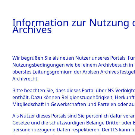
Information zur Nutzung d
Archives
HOME
BESTANDSBESCHREIBUNG
ARCHIVAL
Wir begrüßen Sie als neuen Nutzer unseres Portals! Für
Nutzungsbedingungen wie bei einem Archivbesuch in B
oberstes Leitungsgremium der Arolsen Archives festg
Archivrecht.
BESTÄNDE
Bitte beachten Sie, dass dieses Portal über NS-Verfolgte
Exhumierun
enthält. Dazu können Religionszugehörigkeit, Herkunf
Mitgliedschaft in Gewerkschaften und Parteien oder auc
auf dem T
1.
Inhaftierungsdoku
mente
Als Nutzer dieses Portals sind Sie persönlich dafür vera
Konzentrat
Gesetze und die schutzwürdigen Belange Dritter oder B
5. Verschiedenes
personenbezogene Daten respektieren. Der ITS kann nic
5.3