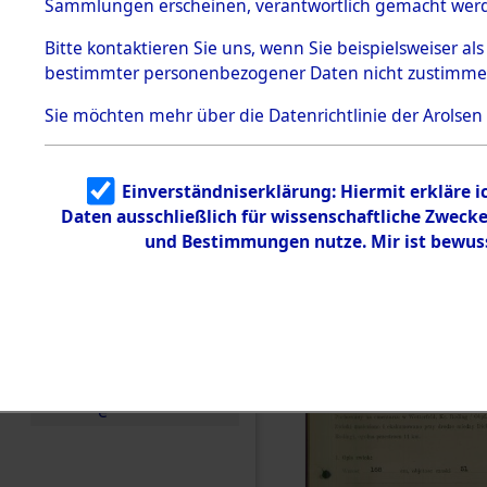
zur Befrei
Sammlungen erscheinen, verantwortlich gemacht wer
Todesmärsche
Roding) au
5.3.1 Alliierte
Bitte
kontaktieren
Sie uns, wenn Sie beispielsweiser al
Erhebungen
bestimmter personenbezogener Daten nicht zustimme
zu
Diebersrie
Todesmärsch
en
Sie möchten mehr über die Datenrichtlinie der Arolsen
ermordete
5.3.2
Versuchte
Identifizierun
Leben gek
Einverständniserklärung: Hiermit erkläre 
g
Daten ausschließlich für wissenschaftliche Zwec
5.3.3
0001 (846
Todesmärsch
und Bestimmungen nutze. Mir ist bewus
e /
Identifikation
unbekannter
Toter
5.3.5
Grabermittlu
ng /
Friedhofsplän
e