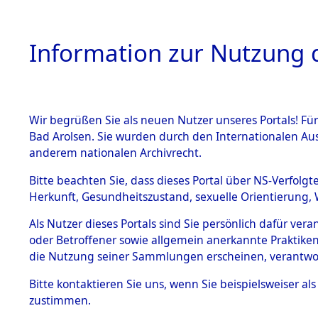
Information zur Nutzung d
Wir begrüßen Sie als neuen Nutzer unseres Portals! Fü
HOME
BESTANDSB
Bad Arolsen. Sie wurden durch den Internationalen Au
anderem nationalen Archivrecht.
BESTÄNDE
Nachforsc
Bitte beachten Sie, dass dieses Portal über NS-Verfolgt
Herkunft, Gesundheitszustand, sexuelle Orientierung, 
Massengrä
1.
Inhaftierungsdoku
Als Nutzer dieses Portals sind Sie persönlich dafür ver
mente
Alliierten
oder Betroffener sowie allgemein anerkannte Praktiken
5. Verschiedenes
die Nutzung seiner Sammlungen erscheinen, verantwo
5.3
Besatzungs
Bitte
kontaktieren
Sie uns, wenn Sie beispielsweiser a
Todesmärsche
zustimmen.
5.3.1 Alliierte
(84624543
Erhebungen