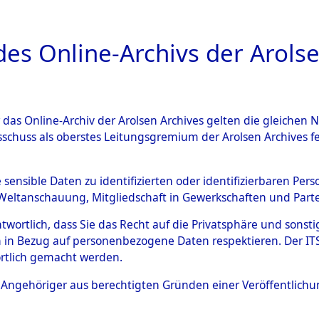
a
A
es Online-Archivs der Arolse
DIGITAL COLLEC
r das Online-Archiv der Arolsen Archives gelten die gleiche
ESCHREIBUNG
ARCHIVALE
ÜBERSICHT
BILD
sschuss als oberstes Leitungsgremium der Arolsen Archives 
hungen des ITS und seiner z
e sensible Daten zu identifizierten oder identifizierbaren Pe
Weltanschauung, Mitgliedschaft in Gewerkschaften und Partei
bern und Einzelgräbern von 
antwortlich, dass Sie das Recht auf die Privatsphäre und sons
 und der UN-Staaten in den we
 in Bezug auf personenbezogene Daten respektieren. Der ITS k
rtlich gemacht werden.
zonen (Einzelfälle) ("Grave 
ls Angehöriger aus berechtigten Gründen einer Veröffentlic
)
→
0221 (84624764)