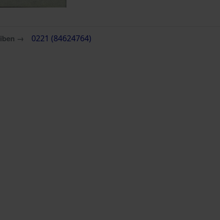
eiben →
0221 (84624764)