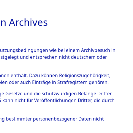
n Archives
TIONS ONLINE
n Nutzungsbedingungen wie bei einem Archivbesuch in
festgelegt und entsprechen nicht deutschem oder
uarbeitenden Organe nach
rsonen enthält. Dazu können Religionszugehörigkeit,
en oder auch Einträge in Strafregistern gehören.
Staatsangehörigen der
tige Gesetze und die schutzwürdigen Belange Dritter
stlichen
ann nicht für Veröffentlichungen Dritter, die durch
Checking")
→
0002
hung bestimmter personenbezogener Daten nicht