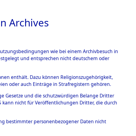
n Archives
TIONS ONLINE
n Nutzungsbedingungen wie bei einem Archivbesuch in
festgelegt und entsprechen nicht deutschem oder
n Todesmärschen
→
0001
rsonen enthält. Dazu können Religionszugehörigkeit,
en oder auch Einträge in Strafregistern gehören.
tige Gesetze und die schutzwürdigen Belange Dritter
ann nicht für Veröffentlichungen Dritter, die durch
hung bestimmter personenbezogener Daten nicht