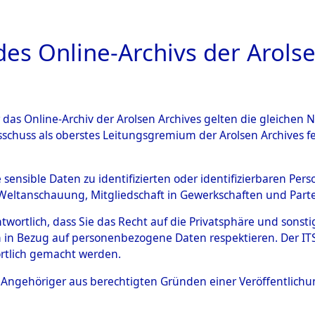
a
A
es Online-Archivs der Arolse
DIGITAL COLLEC
r das Online-Archiv der Arolsen Archives gelten die gleiche
ESCHREIBUNG
ARCHIVALE
ÜBERSICHT
BILD
sschuss als oberstes Leitungsgremium der Arolsen Archives 
g von Routen und Opfern vo
e sensible Daten zu identifizierten oder identifizierbaren Pe
Weltanschauung, Mitgliedschaft in Gewerkschaften und Partei
)
→
0016 (84624832)
antwortlich, dass Sie das Recht auf die Privatsphäre und sons
 in Bezug auf personenbezogene Daten respektieren. Der ITS k
rtlich gemacht werden.
0016 (84624832)
ls Angehöriger aus berechtigten Gründen einer Veröffentlic