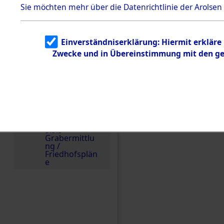
Sie möchten mehr über die Datenrichtlinie der Arolsen
zu
Todesmärsch
en
5.3.2
Einverständniserklärung: Hiermit erkläre
Versuchte
Identifizierun
Zwecke und in Übereinstimmung mit den gel
g
5.3.3
Todesmärsch
e /
Identifikation
Einen Kommentar schr
unbekannter
Toter
5.3.5
Grabermittlu
ng /
Friedhofsplän
e