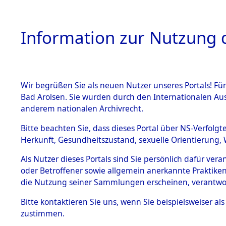
Information zur Nutzung d
Wir begrüßen Sie als neuen Nutzer unseres Portals! Fü
HOME
BESTANDSB
Bad Arolsen. Sie wurden durch den Internationalen Au
anderem nationalen Archivrecht.
BESTÄNDE
Ermittlun
Bitte beachten Sie, dass dieses Portal über NS-Verfolgt
Herkunft, Gesundheitszustand, sexuelle Orientierung, 
1.
(84624815
Inhaftierungsdoku
Als Nutzer dieses Portals sind Sie persönlich dafür ver
mente
oder Betroffener sowie allgemein anerkannte Praktiken
5. Verschiedenes
die Nutzung seiner Sammlungen erscheinen, verantwo
5.3
Bitte
kontaktieren
Sie uns, wenn Sie beispielsweiser a
Todesmärsche
zustimmen.
5.3.1 Alliierte
Erhebungen