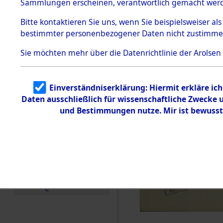
Sammlungen erscheinen, verantwortlich gemacht wer
Todesmärsche
5.3.1 Alliierte
Bitte
kontaktieren
Sie uns, wenn Sie beispielsweiser al
Erhebungen
bestimmter personenbezogener Daten nicht zustimme
zu
Todesmärsch
en
Sie möchten mehr über die Datenrichtlinie der Arolsen
5.3.2
Versuchte
Identifizierun
Einverständniserklärung: Hiermit erkläre ic
g
Daten ausschließlich für wissenschaftliche Zwecke
5.3.3
Todesmärsch
und Bestimmungen nutze. Mir ist bewusst
e /
Identifikation
unbekannter
Toter
5.3.5
Grabermittlu
ng /
Friedhofsplän
e