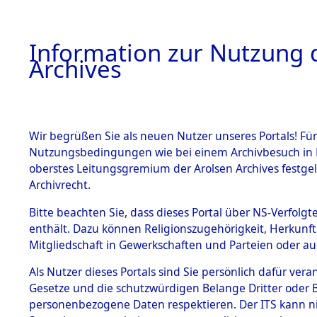
Information zur Nutzung d
Archives
HOME
BESTANDSBESCHREIBUNG
ARCHIVAL
Wir begrüßen Sie als neuen Nutzer unseres Portals! Für
Nutzungsbedingungen wie bei einem Archivbesuch in B
oberstes Leitungsgremium der Arolsen Archives festg
Archivrecht.
BESTÄNDE
Bitte beachten Sie, dass dieses Portal über NS-Verfolgte
Ermittlun
enthält. Dazu können Religionszugehörigkeit, Herkunf
Mitgliedschaft in Gewerkschaften und Parteien oder auc
1.
von Todes
Inhaftierungsdoku
mente
Als Nutzer dieses Portals sind Sie persönlich dafür vera
(84624815
Gesetze und die schutzwürdigen Belange Dritter oder B
5. Verschiedenes
personenbezogene Daten respektieren. Der ITS kann nic
5.3