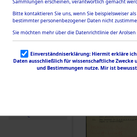
Sammlungen erscheinen, verantwortlich gemacht wer
Todesmärsche
5.3.1 Alliierte
Bitte
kontaktieren
Sie uns, wenn Sie beispielsweiser al
Erhebungen
bestimmter personenbezogener Daten nicht zustimme
zu
Todesmärsch
en
Sie möchten mehr über die Datenrichtlinie der Arolsen
5.3.2
Versuchte
Identifizierun
Einverständniserklärung: Hiermit erkläre ic
g
Daten ausschließlich für wissenschaftliche Zwecke
5.3.3
Todesmärsch
und Bestimmungen nutze. Mir ist bewusst
e /
Identifikation
unbekannter
Toter
5.3.5
Grabermittlu
ng /
Friedhofsplän
e