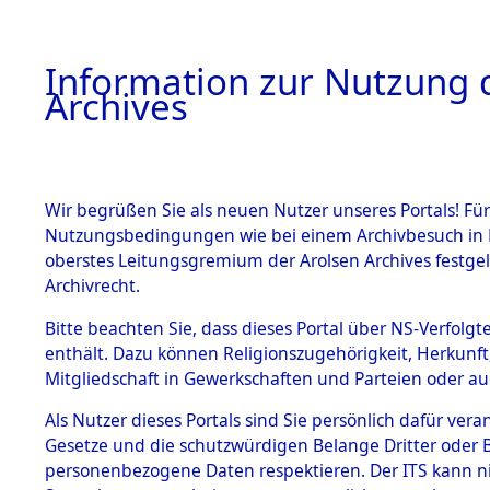
Information zur Nutzung d
Archives
HOME
BESTANDSBESCHREIBUNG
ARCHIVAL
Wir begrüßen Sie als neuen Nutzer unseres Portals! Für
Nutzungsbedingungen wie bei einem Archivbesuch in B
oberstes Leitungsgremium der Arolsen Archives festg
Archivrecht.
BESTÄNDE
Bitte beachten Sie, dass dieses Portal über NS-Verfolgte
Ermittlun
enthält. Dazu können Religionszugehörigkeit, Herkunf
Mitgliedschaft in Gewerkschaften und Parteien oder auc
1.
von Todes
Inhaftierungsdoku
mente
Als Nutzer dieses Portals sind Sie persönlich dafür vera
(84624815
Gesetze und die schutzwürdigen Belange Dritter oder B
5. Verschiedenes
personenbezogene Daten respektieren. Der ITS kann nic
5.3