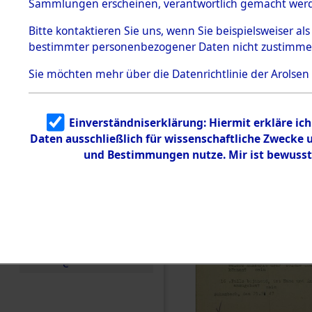
Sammlungen erscheinen, verantwortlich gemacht wer
Todesmärsche
5.3.1 Alliierte
Bitte
kontaktieren
Sie uns, wenn Sie beispielsweiser al
Erhebungen
bestimmter personenbezogener Daten nicht zustimme
zu
Todesmärsch
en
Sie möchten mehr über die Datenrichtlinie der Arolsen
5.3.2
Versuchte
Identifizierun
Einverständniserklärung: Hiermit erkläre ic
g
Daten ausschließlich für wissenschaftliche Zwecke
5.3.3
Todesmärsch
und Bestimmungen nutze. Mir ist bewusst
e /
Identifikation
unbekannter
Toter
5.3.5
Grabermittlu
ng /
Friedhofsplän
e