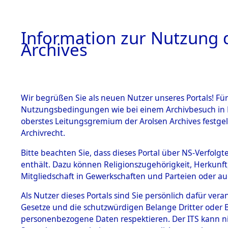
Information zur Nutzung d
Archives
HOME
BESTANDSBESCHREIBUNG
ARCHIVAL
Wir begrüßen Sie als neuen Nutzer unseres Portals! Für
Nutzungsbedingungen wie bei einem Archivbesuch in B
oberstes Leitungsgremium der Arolsen Archives festg
Archivrecht.
BESTÄNDE
Bitte beachten Sie, dass dieses Portal über NS-Verfolgte
Ermittlun
enthält. Dazu können Religionszugehörigkeit, Herkunf
Mitgliedschaft in Gewerkschaften und Parteien oder auc
1.
von Todes
Inhaftierungsdoku
mente
Als Nutzer dieses Portals sind Sie persönlich dafür vera
(84624815
Gesetze und die schutzwürdigen Belange Dritter oder B
5. Verschiedenes
personenbezogene Daten respektieren. Der ITS kann nic
5.3