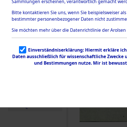
Sammlungen erscheinen, verantwortlich gemacht wer
Todesmärsche
5.3.1 Alliierte
Bitte
kontaktieren
Sie uns, wenn Sie beispielsweiser al
Erhebungen
bestimmter personenbezogener Daten nicht zustimme
zu
Todesmärsch
en
Sie möchten mehr über die Datenrichtlinie der Arolsen
5.3.2
Versuchte
Identifizierun
Einverständniserklärung: Hiermit erkläre ic
g
Daten ausschließlich für wissenschaftliche Zwecke
5.3.3
Todesmärsch
und Bestimmungen nutze. Mir ist bewusst
e /
Identifikation
unbekannter
Toter
5.3.5
Grabermittlu
ng /
Friedhofsplän
e