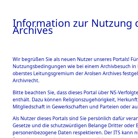
Information zur Nutzung d
Archives
HOME
BESTANDSBESCHREIBUNG
ARCHIVAL
Wir begrüßen Sie als neuen Nutzer unseres Portals! Für
Nutzungsbedingungen wie bei einem Archivbesuch in B
oberstes Leitungsgremium der Arolsen Archives festg
Archivrecht.
BESTÄNDE
Bitte beachten Sie, dass dieses Portal über NS-Verfolgte
Ermittlun
enthält. Dazu können Religionszugehörigkeit, Herkunf
Mitgliedschaft in Gewerkschaften und Parteien oder auc
1.
von Todes
Inhaftierungsdoku
mente
Als Nutzer dieses Portals sind Sie persönlich dafür vera
(84624815
Gesetze und die schutzwürdigen Belange Dritter oder B
5. Verschiedenes
personenbezogene Daten respektieren. Der ITS kann nic
5.3