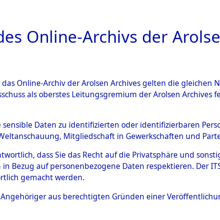
a
A
es Online-Archivs der Arolse
DIGITAL COLLEC
r das Online-Archiv der Arolsen Archives gelten die gleiche
ESCHREIBUNG
ARCHIVALE
ÜBERSICHT
BILD
sschuss als oberstes Leitungsgremium der Arolsen Archives 
g von Routen und Opfern vo
e sensible Daten zu identifizierten oder identifizierbaren Pe
Weltanschauung, Mitgliedschaft in Gewerkschaften und Partei
)
→
0194 (84625010)
antwortlich, dass Sie das Recht auf die Privatsphäre und sons
 in Bezug auf personenbezogene Daten respektieren. Der ITS k
rtlich gemacht werden.
0194 (84625010)
ls Angehöriger aus berechtigten Gründen einer Veröffentlic