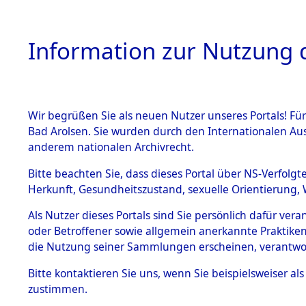
Information zur Nutzung d
Wir begrüßen Sie als neuen Nutzer unseres Portals! Fü
HOME
BESTANDSB
Bad Arolsen. Sie wurden durch den Internationalen Au
anderem nationalen Archivrecht.
BESTÄNDE
Ermittlun
Bitte beachten Sie, dass dieses Portal über NS-Verfolgt
Herkunft, Gesundheitszustand, sexuelle Orientierung, 
1.
(84624815
Inhaftierungsdoku
Als Nutzer dieses Portals sind Sie persönlich dafür ver
mente
oder Betroffener sowie allgemein anerkannte Praktiken
5. Verschiedenes
die Nutzung seiner Sammlungen erscheinen, verantwo
5.3
Bitte
kontaktieren
Sie uns, wenn Sie beispielsweiser a
Todesmärsche
zustimmen.
5.3.1 Alliierte
Erhebungen