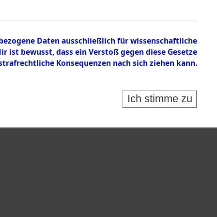
 von Routen und Opfern von Todesmärschen
nbezogene Daten ausschließlich für wissenschaftliche
 ist bewusst, dass ein Verstoß gegen diese Gesetze
rafrechtliche Konsequenzen nach sich ziehen kann.
Ich stimme zu