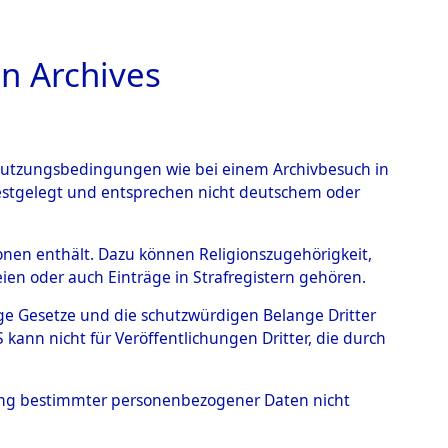
n Archives
TIONS ONLINE
n Nutzungsbedingungen wie bei einem Archivbesuch in
festgelegt und entsprechen nicht deutschem oder
n Todesmärschen
→
0001
rsonen enthält. Dazu können Religionszugehörigkeit,
en oder auch Einträge in Strafregistern gehören.
tige Gesetze und die schutzwürdigen Belange Dritter
ann nicht für Veröffentlichungen Dritter, die durch
hung bestimmter personenbezogener Daten nicht