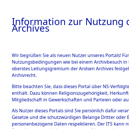
Information zur Nutzung d
Archives
HOME
BESTANDSBESCHREIBUNG
ARCHIVAL
Wir begrüßen Sie als neuen Nutzer unseres Portals! Für
Nutzungsbedingungen wie bei einem Archivbesuch in B
oberstes Leitungsgremium der Arolsen Archives festg
Archivrecht.
BESTÄNDE
Bitte beachten Sie, dass dieses Portal über NS-Verfolgte
Einlieferu
enthält. Dazu können Religionszugehörigkeit, Herkunf
Mitgliedschaft in Gewerkschaften und Parteien oder auc
verstorbe
1.
Inhaftierungsdoku
mente
Als Nutzer dieses Portals sind Sie persönlich dafür vera
vernehmun
Gesetze und die schutzwürdigen Belange Dritter oder B
5. Verschiedenes
personenbezogene Daten respektieren. Der ITS kann nic
5.3