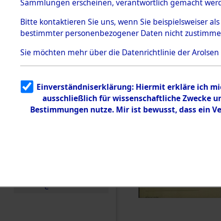
KZ Buchen
Sammlungen erscheinen, verantwortlich gemacht wer
Todesmärsche
anderen K
5.3.1 Alliierte
Bitte
kontaktieren
Sie uns, wenn Sie beispielsweiser al
Erhebungen
bestimmter personenbezogener Daten nicht zustimme
zu
1944 bis in
Todesmärsch
en
Sie möchten mehr über die Datenrichtlinie der Arolsen
5.3.2
0002 (846
Versuchte
Identifizierun
Einverständniserklärung: Hiermit erkläre ich m
g
ausschließlich für wissenschaftliche Zwecke 
5.3.3
Todesmärsch
Bestimmungen nutze. Mir ist bewusst, dass ein V
e /
Identifikation
unbekannter
Toter
5.3.5
Grabermittlu
ng /
Friedhofsplän
e