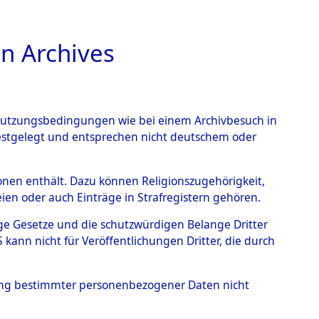
n Archives
TIONS ONLINE
n Nutzungsbedingungen wie bei einem Archivbesuch in
festgelegt und entsprechen nicht deutschem oder
rbener oder
rsonen enthält. Dazu können Religionszugehörigkeit,
en oder auch Einträge in Strafregistern gehören.
s KZ Buchenwald und das
tige Gesetze und die schutzwürdigen Belange Dritter
lagern ab Ende 1944 bis
ann nicht für Veröffentlichungen Dritter, die durch
5147)
→
0145 (84625164)
hung bestimmter personenbezogener Daten nicht