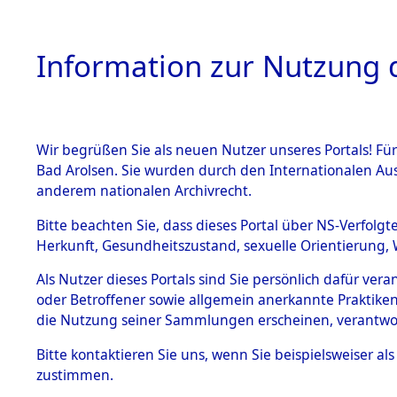
Information zur Nutzung d
Wir begrüßen Sie als neuen Nutzer unseres Portals! Fü
HOME
BESTANDSB
Bad Arolsen. Sie wurden durch den Internationalen Au
anderem nationalen Archivrecht.
BESTÄNDE
Einlieferu
Bitte beachten Sie, dass dieses Portal über NS-Verfolgt
Herkunft, Gesundheitszustand, sexuelle Orientierung, 
vernehmun
1.
Inhaftierungsdoku
Als Nutzer dieses Portals sind Sie persönlich dafür ver
mente
KZ Dachau 
oder Betroffener sowie allgemein anerkannte Praktiken
5. Verschiedenes
die Nutzung seiner Sammlungen erscheinen, verantwo
5.3
in die letz
Bitte
kontaktieren
Sie uns, wenn Sie beispielsweiser a
Todesmärsche
zustimmen.
5.3.1 Alliierte
Erhebungen