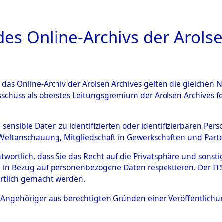
a
A
es Online-Archivs der Arolse
DIGITAL COLLEC
r das Online-Archiv der Arolsen Archives gelten die gleiche
ESCHREIBUNG
ARCHIVALE
ÜBERSICHT
BILD
sschuss als oberstes Leitungsgremium der Arolsen Archives 
ng auf dem Transport versto
e sensible Daten zu identifizierten oder identifizierbaren Pe
Weltanschauung, Mitgliedschaft in Gewerkschaften und Partei
gsunfähiger Häftlinge in da
antwortlich, dass Sie das Recht auf die Privatsphäre und sons
aus anderen Konzentrations
 in Bezug auf personenbezogene Daten respektieren. Der ITS k
rtlich gemacht werden.
ten Kriegstage
→
0002 (8462
ls Angehöriger aus berechtigten Gründen einer Veröffentlic