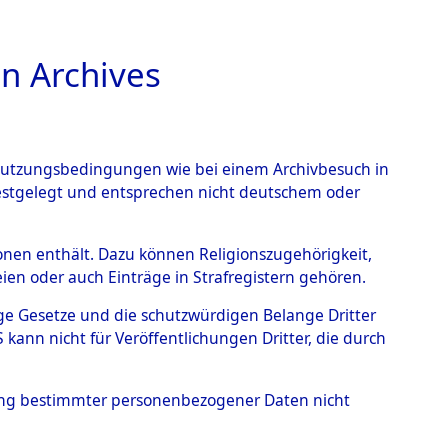
n Archives
TIONS ONLINE
n Nutzungsbedingungen wie bei einem Archivbesuch in
festgelegt und entsprechen nicht deutschem oder
rbener oder
rsonen enthält. Dazu können Religionszugehörigkeit,
en oder auch Einträge in Strafregistern gehören.
s KZ Buchenwald und das
tige Gesetze und die schutzwürdigen Belange Dritter
lagern ab Ende 1944 bis
ann nicht für Veröffentlichungen Dritter, die durch
5147)
→
0158 (84625177)
hung bestimmter personenbezogener Daten nicht