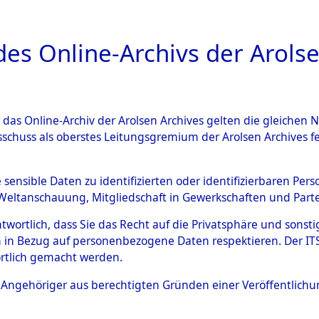
a
A
es Online-Archivs der Arolse
DIGITAL COLLEC
r das Online-Archiv der Arolsen Archives gelten die gleiche
ESCHREIBUNG
ARCHIVALE
ÜBERSICHT
BILD
sschuss als oberstes Leitungsgremium der Arolsen Archives 
ng auf dem Transport versto
e sensible Daten zu identifizierten oder identifizierbaren Pe
Weltanschauung, Mitgliedschaft in Gewerkschaften und Partei
gsunfähiger Häftlinge in da
antwortlich, dass Sie das Recht auf die Privatsphäre und sons
aus anderen Konzentrations
 in Bezug auf personenbezogene Daten respektieren. Der ITS k
rtlich gemacht werden.
ten Kriegstage
→
0002 (8462
ls Angehöriger aus berechtigten Gründen einer Veröffentlic