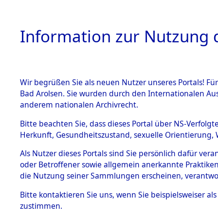
Information zur Nutzung d
Wir begrüßen Sie als neuen Nutzer unseres Portals! Fü
HOME
BESTANDSB
Bad Arolsen. Sie wurden durch den Internationalen Au
anderem nationalen Archivrecht.
BESTÄNDE
Einlieferu
Bitte beachten Sie, dass dieses Portal über NS-Verfolgt
Herkunft, Gesundheitszustand, sexuelle Orientierung, 
vernehmun
1.
Inhaftierungsdoku
Als Nutzer dieses Portals sind Sie persönlich dafür ver
mente
KZ Dachau 
oder Betroffener sowie allgemein anerkannte Praktiken
5. Verschiedenes
die Nutzung seiner Sammlungen erscheinen, verantwo
5.3
in die letz
Bitte
kontaktieren
Sie uns, wenn Sie beispielsweiser a
Todesmärsche
zustimmen.
5.3.1 Alliierte
Erhebungen