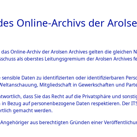
a
A
es Online-Archivs der Arolse
DIGITAL COLLEC
r das Online-Archiv der Arolsen Archives gelten die gleiche
ESCHREIBUNG
ARCHIVALE
ÜBERSICHT
BILD
sschuss als oberstes Leitungsgremium der Arolsen Archives 
ng auf dem Transport versto
e sensible Daten zu identifizierten oder identifizierbaren Pe
Weltanschauung, Mitgliedschaft in Gewerkschaften und Partei
gsunfähiger Häftlinge in da
antwortlich, dass Sie das Recht auf die Privatsphäre und sons
aus anderen Konzentrations
 in Bezug auf personenbezogene Daten respektieren. Der ITS k
rtlich gemacht werden.
ten Kriegstage
→
0002 (8462
ls Angehöriger aus berechtigten Gründen einer Veröffentlic