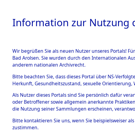
Information zur Nutzung d
Wir begrüßen Sie als neuen Nutzer unseres Portals! Fü
HOME
BESTANDSB
Bad Arolsen. Sie wurden durch den Internationalen Au
anderem nationalen Archivrecht.
BESTÄNDE
Einlieferu
Bitte beachten Sie, dass dieses Portal über NS-Verfolgt
Herkunft, Gesundheitszustand, sexuelle Orientierung, 
vernehmun
1.
Inhaftierungsdoku
Als Nutzer dieses Portals sind Sie persönlich dafür ver
mente
KZ Dachau 
oder Betroffener sowie allgemein anerkannte Praktiken
5. Verschiedenes
die Nutzung seiner Sammlungen erscheinen, verantwo
5.3
in die letz
Bitte
kontaktieren
Sie uns, wenn Sie beispielsweiser a
Todesmärsche
zustimmen.
5.3.1 Alliierte
Erhebungen