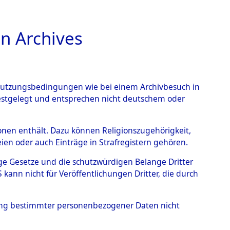
n Archives
TIONS ONLINE
n Nutzungsbedingungen wie bei einem Archivbesuch in
festgelegt und entsprechen nicht deutschem oder
rbener oder
rsonen enthält. Dazu können Religionszugehörigkeit,
en oder auch Einträge in Strafregistern gehören.
s KZ Buchenwald und das
tige Gesetze und die schutzwürdigen Belange Dritter
lagern ab Ende 1944 bis
ann nicht für Veröffentlichungen Dritter, die durch
5147)
→
0161 (84625180)
hung bestimmter personenbezogener Daten nicht