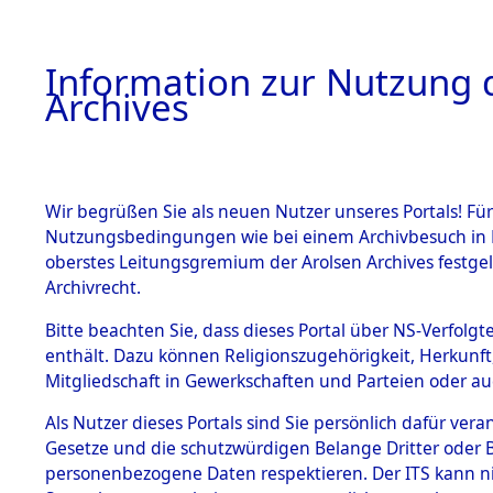
Information zur Nutzung d
Archives
HOME
BESTANDSBESCHREIBUNG
ARCHIVAL
Wir begrüßen Sie als neuen Nutzer unseres Portals! Für
Nutzungsbedingungen wie bei einem Archivbesuch in B
oberstes Leitungsgremium der Arolsen Archives festg
Archivrecht.
BESTÄNDE
Bitte beachten Sie, dass dieses Portal über NS-Verfolgte
Einlieferu
enthält. Dazu können Religionszugehörigkeit, Herkunf
Mitgliedschaft in Gewerkschaften und Parteien oder auc
verstorbe
1.
Inhaftierungsdoku
mente
Als Nutzer dieses Portals sind Sie persönlich dafür vera
vernehmun
Gesetze und die schutzwürdigen Belange Dritter oder B
5. Verschiedenes
personenbezogene Daten respektieren. Der ITS kann nic
5.3