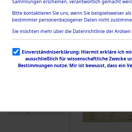
KZ Buchen
Sammlungen erscheinen, verantwortlich gemacht wer
Todesmärsche
anderen K
5.3.1 Alliierte
Bitte
kontaktieren
Sie uns, wenn Sie beispielsweiser al
Erhebungen
bestimmter personenbezogener Daten nicht zustimme
zu
1944 bis in
Todesmärsch
en
Sie möchten mehr über die Datenrichtlinie der Arolsen
5.3.2
0002 (846
Versuchte
Identifizierun
Einverständniserklärung: Hiermit erkläre ich m
g
ausschließlich für wissenschaftliche Zwecke 
5.3.3
Todesmärsch
Bestimmungen nutze. Mir ist bewusst, dass ein V
e /
Identifikation
unbekannter
Toter
5.3.5
Grabermittlu
ng /
Friedhofsplän
e