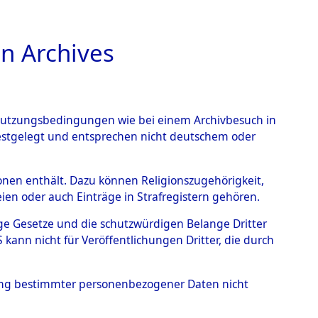
n Archives
TIONS ONLINE
n Nutzungsbedingungen wie bei einem Archivbesuch in
festgelegt und entsprechen nicht deutschem oder
rbener oder
rsonen enthält. Dazu können Religionszugehörigkeit,
en oder auch Einträge in Strafregistern gehören.
s KZ Buchenwald und das
tige Gesetze und die schutzwürdigen Belange Dritter
lagern ab Ende 1944 bis
ann nicht für Veröffentlichungen Dritter, die durch
5147)
→
0221 (84625240)
hung bestimmter personenbezogener Daten nicht