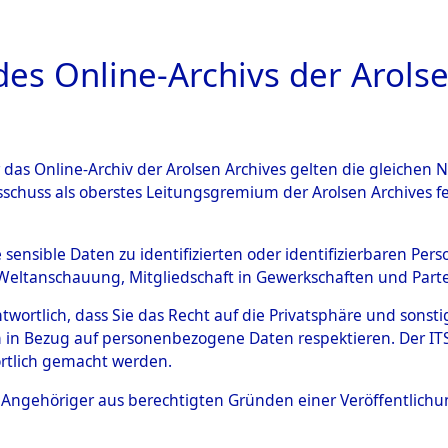
a
A
es Online-Archivs der Arolse
DIGITAL COLLEC
r das Online-Archiv der Arolsen Archives gelten die gleiche
ESCHREIBUNG
ARCHIVALE
ÜBERSICHT
BILD
sschuss als oberstes Leitungsgremium der Arolsen Archives 
ng auf dem Transport versto
e sensible Daten zu identifizierten oder identifizierbaren Pe
Weltanschauung, Mitgliedschaft in Gewerkschaften und Partei
gsunfähiger Häftlinge in da
antwortlich, dass Sie das Recht auf die Privatsphäre und sons
aus anderen Konzentrations
 in Bezug auf personenbezogene Daten respektieren. Der ITS k
rtlich gemacht werden.
ten Kriegstage
→
0002 (8462
ls Angehöriger aus berechtigten Gründen einer Veröffentlic