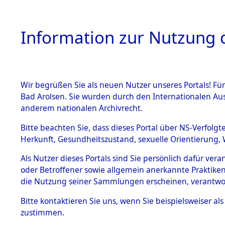
Information zur Nutzung d
Wir begrüßen Sie als neuen Nutzer unseres Portals! Fü
HOME
BESTANDSB
Bad Arolsen. Sie wurden durch den Internationalen Au
anderem nationalen Archivrecht.
BESTÄNDE
Einlieferu
Bitte beachten Sie, dass dieses Portal über NS-Verfolgt
Herkunft, Gesundheitszustand, sexuelle Orientierung, 
vernehmun
1.
Inhaftierungsdoku
Als Nutzer dieses Portals sind Sie persönlich dafür ver
mente
KZ Dachau 
oder Betroffener sowie allgemein anerkannte Praktiken
5. Verschiedenes
die Nutzung seiner Sammlungen erscheinen, verantwo
5.3
in die letz
Bitte
kontaktieren
Sie uns, wenn Sie beispielsweiser a
Todesmärsche
zustimmen.
5.3.1 Alliierte
Erhebungen