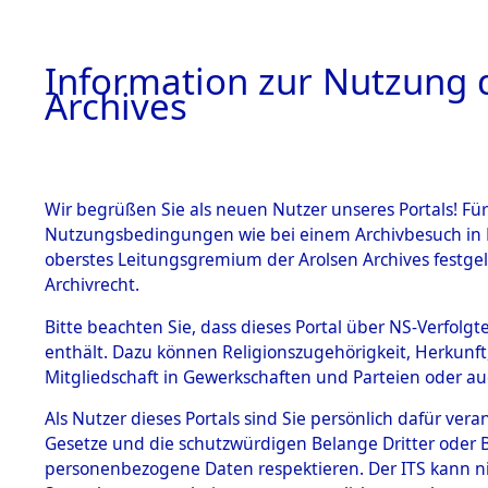
Information zur Nutzung d
Archives
HOME
BESTANDSBESCHREIBUNG
ARCHIVAL
Wir begrüßen Sie als neuen Nutzer unseres Portals! Für
Nutzungsbedingungen wie bei einem Archivbesuch in B
oberstes Leitungsgremium der Arolsen Archives festg
Archivrecht.
BESTÄNDE
Bitte beachten Sie, dass dieses Portal über NS-Verfolgte
Einlieferu
enthält. Dazu können Religionszugehörigkeit, Herkunf
Mitgliedschaft in Gewerkschaften und Parteien oder auc
verstorbe
1.
Inhaftierungsdoku
mente
Als Nutzer dieses Portals sind Sie persönlich dafür vera
vernehmun
Gesetze und die schutzwürdigen Belange Dritter oder B
5. Verschiedenes
personenbezogene Daten respektieren. Der ITS kann nic
5.3