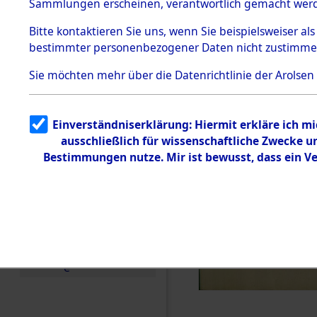
KZ Buchen
Sammlungen erscheinen, verantwortlich gemacht wer
Todesmärsche
anderen K
5.3.1 Alliierte
Bitte
kontaktieren
Sie uns, wenn Sie beispielsweiser al
Erhebungen
bestimmter personenbezogener Daten nicht zustimme
zu
1944 bis in
Todesmärsch
en
Sie möchten mehr über die Datenrichtlinie der Arolsen
5.3.2
0002 (846
Versuchte
Identifizierun
Einverständniserklärung: Hiermit erkläre ich m
g
ausschließlich für wissenschaftliche Zwecke 
5.3.3
Todesmärsch
Bestimmungen nutze. Mir ist bewusst, dass ein V
e /
Identifikation
unbekannter
Toter
5.3.5
Grabermittlu
ng /
Friedhofsplän
e