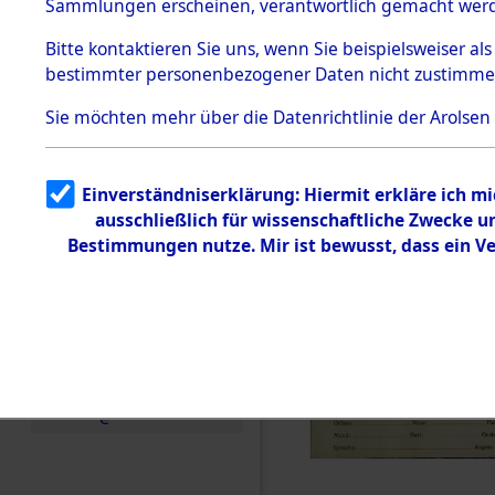
KZ Buchen
Sammlungen erscheinen, verantwortlich gemacht wer
Todesmärsche
anderen K
5.3.1 Alliierte
Bitte
kontaktieren
Sie uns, wenn Sie beispielsweiser al
Erhebungen
bestimmter personenbezogener Daten nicht zustimme
zu
1944 bis in
Todesmärsch
en
Sie möchten mehr über die Datenrichtlinie der Arolsen
5.3.2
0002 (846
Versuchte
Identifizierun
Einverständniserklärung: Hiermit erkläre ich m
g
ausschließlich für wissenschaftliche Zwecke 
5.3.3
Todesmärsch
Bestimmungen nutze. Mir ist bewusst, dass ein V
e /
Identifikation
unbekannter
Toter
5.3.5
Grabermittlu
ng /
Friedhofsplän
e