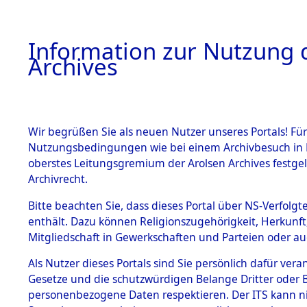
Information zur Nutzung d
Archives
HOME
BESTANDSBESCHREIBUNG
ARCHIVAL
Wir begrüßen Sie als neuen Nutzer unseres Portals! Für
Nutzungsbedingungen wie bei einem Archivbesuch in B
oberstes Leitungsgremium der Arolsen Archives festg
Archivrecht.
BESTÄNDE
Bitte beachten Sie, dass dieses Portal über NS-Verfolgte
Einlieferu
enthält. Dazu können Religionszugehörigkeit, Herkunf
Mitgliedschaft in Gewerkschaften und Parteien oder auc
verstorbe
1.
Inhaftierungsdoku
mente
Als Nutzer dieses Portals sind Sie persönlich dafür vera
vernehmun
Gesetze und die schutzwürdigen Belange Dritter oder B
5. Verschiedenes
personenbezogene Daten respektieren. Der ITS kann nic
5.3