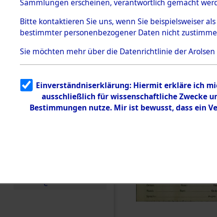
KZ Buchen
Sammlungen erscheinen, verantwortlich gemacht wer
Todesmärsche
anderen K
5.3.1 Alliierte
Bitte
kontaktieren
Sie uns, wenn Sie beispielsweiser al
Erhebungen
bestimmter personenbezogener Daten nicht zustimme
zu
1944 bis in
Todesmärsch
en
Sie möchten mehr über die Datenrichtlinie der Arolsen
5.3.2
0002 (846
Versuchte
Identifizierun
Einverständniserklärung: Hiermit erkläre ich m
g
ausschließlich für wissenschaftliche Zwecke 
5.3.3
Todesmärsch
Bestimmungen nutze. Mir ist bewusst, dass ein V
e /
Identifikation
unbekannter
Toter
5.3.5
Grabermittlu
ng /
Friedhofsplän
e