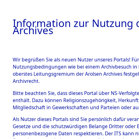
Information zur Nutzung d
Archives
HOME
BESTANDSBESCHREIBUNG
ARCHIVAL
Wir begrüßen Sie als neuen Nutzer unseres Portals! Für
Nutzungsbedingungen wie bei einem Archivbesuch in B
oberstes Leitungsgremium der Arolsen Archives festg
Archivrecht.
BESTÄNDE
Bitte beachten Sie, dass dieses Portal über NS-Verfolgte
Einlieferu
enthält. Dazu können Religionszugehörigkeit, Herkunf
Mitgliedschaft in Gewerkschaften und Parteien oder auc
verstorbe
1.
Inhaftierungsdoku
mente
Als Nutzer dieses Portals sind Sie persönlich dafür vera
vernehmun
Gesetze und die schutzwürdigen Belange Dritter oder B
5. Verschiedenes
personenbezogene Daten respektieren. Der ITS kann nic
5.3