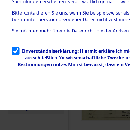
KZ Buchen
Sammlungen erscheinen, verantwortlich gemacht wer
Todesmärsche
anderen K
5.3.1 Alliierte
Bitte
kontaktieren
Sie uns, wenn Sie beispielsweiser al
Erhebungen
bestimmter personenbezogener Daten nicht zustimme
zu
1944 bis in
Todesmärsch
en
Sie möchten mehr über die Datenrichtlinie der Arolsen
5.3.2
0002 (846
Versuchte
Identifizierun
Einverständniserklärung: Hiermit erkläre ich m
g
ausschließlich für wissenschaftliche Zwecke 
5.3.3
Todesmärsch
Bestimmungen nutze. Mir ist bewusst, dass ein V
e /
Identifikation
unbekannter
Toter
5.3.5
Grabermittlu
ng /
Friedhofsplän
e