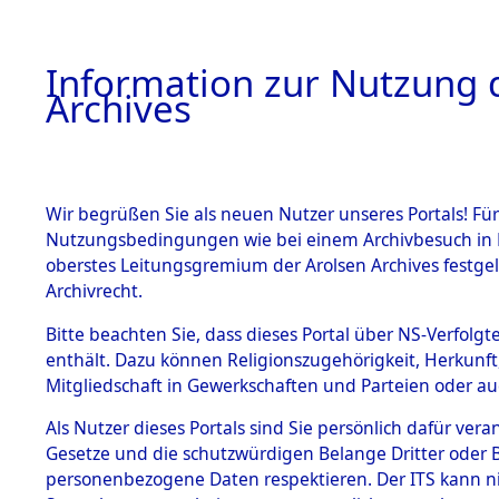
Information zur Nutzung d
Archives
HOME
BESTANDSBESCHREIBUNG
ARCHIVAL
Wir begrüßen Sie als neuen Nutzer unseres Portals! Für
Nutzungsbedingungen wie bei einem Archivbesuch in B
oberstes Leitungsgremium der Arolsen Archives festg
Archivrecht.
BESTÄNDE
Bitte beachten Sie, dass dieses Portal über NS-Verfolgte
Einlieferu
enthält. Dazu können Religionszugehörigkeit, Herkunf
Mitgliedschaft in Gewerkschaften und Parteien oder auc
verstorbe
1.
Inhaftierungsdoku
mente
Als Nutzer dieses Portals sind Sie persönlich dafür vera
vernehmun
Gesetze und die schutzwürdigen Belange Dritter oder B
5. Verschiedenes
personenbezogene Daten respektieren. Der ITS kann nic
5.3