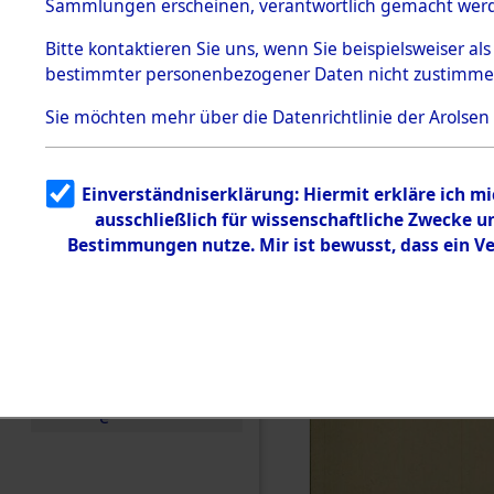
KZ Buchen
Sammlungen erscheinen, verantwortlich gemacht wer
Todesmärsche
anderen K
5.3.1 Alliierte
Bitte
kontaktieren
Sie uns, wenn Sie beispielsweiser al
Erhebungen
bestimmter personenbezogener Daten nicht zustimme
zu
1944 bis in
Todesmärsch
en
Sie möchten mehr über die Datenrichtlinie der Arolsen
5.3.2
0003 (846
Versuchte
Identifizierun
Einverständniserklärung: Hiermit erkläre ich m
g
ausschließlich für wissenschaftliche Zwecke 
5.3.3
Todesmärsch
Bestimmungen nutze. Mir ist bewusst, dass ein V
e /
Identifikation
unbekannter
Toter
5.3.5
Grabermittlu
ng /
Friedhofsplän
e