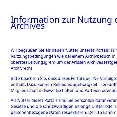
Information zur Nutzung d
Archives
HOME
BESTANDSBESCHREIBUNG
ARCHIVAL
Wir begrüßen Sie als neuen Nutzer unseres Portals! Für
Nutzungsbedingungen wie bei einem Archivbesuch in B
oberstes Leitungsgremium der Arolsen Archives festg
Archivrecht.
BESTÄNDE
Bitte beachten Sie, dass dieses Portal über NS-Verfolgte
Einlieferu
enthält. Dazu können Religionszugehörigkeit, Herkunf
Mitgliedschaft in Gewerkschaften und Parteien oder auc
verstorbe
1.
Inhaftierungsdoku
mente
Als Nutzer dieses Portals sind Sie persönlich dafür vera
vernehmun
Gesetze und die schutzwürdigen Belange Dritter oder B
5. Verschiedenes
personenbezogene Daten respektieren. Der ITS kann nic
5.3