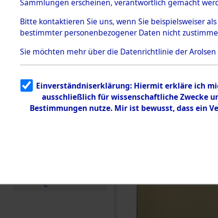
KZ Buchen
Sammlungen erscheinen, verantwortlich gemacht wer
Todesmärsche
anderen K
5.3.1 Alliierte
Bitte
kontaktieren
Sie uns, wenn Sie beispielsweiser al
Erhebungen
bestimmter personenbezogener Daten nicht zustimme
zu
1944 bis in
Todesmärsch
en
Sie möchten mehr über die Datenrichtlinie der Arolsen
5.3.2
0003 (846
Versuchte
Identifizierun
Einverständniserklärung: Hiermit erkläre ich m
g
ausschließlich für wissenschaftliche Zwecke 
5.3.3
Todesmärsch
Bestimmungen nutze. Mir ist bewusst, dass ein V
e /
Identifikation
unbekannter
Toter
5.3.5
Grabermittlu
ng /
Friedhofsplän
e