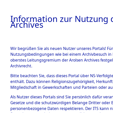
Information zur Nutzung d
Archives
HOME
BESTANDSBESCHREIBUNG
ARCHIVAL
Wir begrüßen Sie als neuen Nutzer unseres Portals! Für
Nutzungsbedingungen wie bei einem Archivbesuch in B
oberstes Leitungsgremium der Arolsen Archives festg
Archivrecht.
BESTÄNDE
Bitte beachten Sie, dass dieses Portal über NS-Verfolgte
Einlieferu
enthält. Dazu können Religionszugehörigkeit, Herkunf
Mitgliedschaft in Gewerkschaften und Parteien oder auc
verstorbe
1.
Inhaftierungsdoku
mente
Als Nutzer dieses Portals sind Sie persönlich dafür vera
vernehmun
Gesetze und die schutzwürdigen Belange Dritter oder B
5. Verschiedenes
personenbezogene Daten respektieren. Der ITS kann nic
5.3