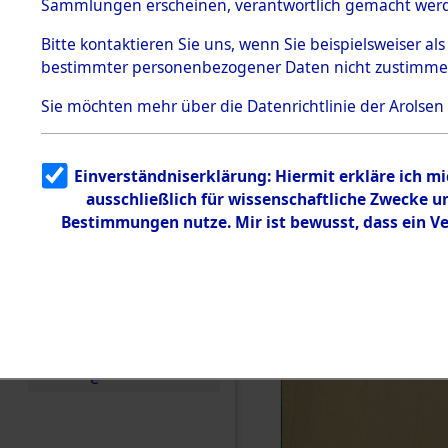
KZ Buchen
Sammlungen erscheinen, verantwortlich gemacht wer
Todesmärsche
anderen K
5.3.1 Alliierte
Bitte
kontaktieren
Sie uns, wenn Sie beispielsweiser al
Erhebungen
bestimmter personenbezogener Daten nicht zustimme
zu
1944 bis in
Todesmärsch
en
Sie möchten mehr über die Datenrichtlinie der Arolsen
5.3.2
0003 (846
Versuchte
Identifizierun
Einverständniserklärung: Hiermit erkläre ich m
g
ausschließlich für wissenschaftliche Zwecke 
5.3.3
Todesmärsch
Bestimmungen nutze. Mir ist bewusst, dass ein V
e /
Identifikation
unbekannter
Toter
5.3.5
Grabermittlu
ng /
Friedhofsplän
e