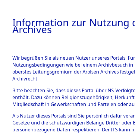
Information zur Nutzung d
Archives
HOME
BESTANDSBESCHREIBUNG
ARCHIVAL
Wir begrüßen Sie als neuen Nutzer unseres Portals! Für
Nutzungsbedingungen wie bei einem Archivbesuch in B
oberstes Leitungsgremium der Arolsen Archives festg
Archivrecht.
BESTÄNDE
Bitte beachten Sie, dass dieses Portal über NS-Verfolgte
Einlieferu
enthält. Dazu können Religionszugehörigkeit, Herkunf
Mitgliedschaft in Gewerkschaften und Parteien oder auc
verstorbe
1.
Inhaftierungsdoku
mente
Als Nutzer dieses Portals sind Sie persönlich dafür vera
vernehmun
Gesetze und die schutzwürdigen Belange Dritter oder B
5. Verschiedenes
personenbezogene Daten respektieren. Der ITS kann nic
5.3