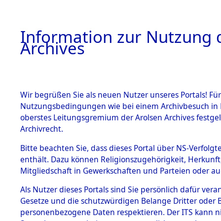
Information zur Nutzung d
Archives
HOME
BESTANDSBESCHREIBUNG
ARCHIVAL
Wir begrüßen Sie als neuen Nutzer unseres Portals! Für
Nutzungsbedingungen wie bei einem Archivbesuch in B
oberstes Leitungsgremium der Arolsen Archives festg
Archivrecht.
BESTÄNDE
Bitte beachten Sie, dass dieses Portal über NS-Verfolgte
Einlieferu
enthält. Dazu können Religionszugehörigkeit, Herkunf
Mitgliedschaft in Gewerkschaften und Parteien oder auc
verstorbe
1.
Inhaftierungsdoku
mente
Als Nutzer dieses Portals sind Sie persönlich dafür vera
vernehmun
Gesetze und die schutzwürdigen Belange Dritter oder B
5. Verschiedenes
personenbezogene Daten respektieren. Der ITS kann nic
5.3