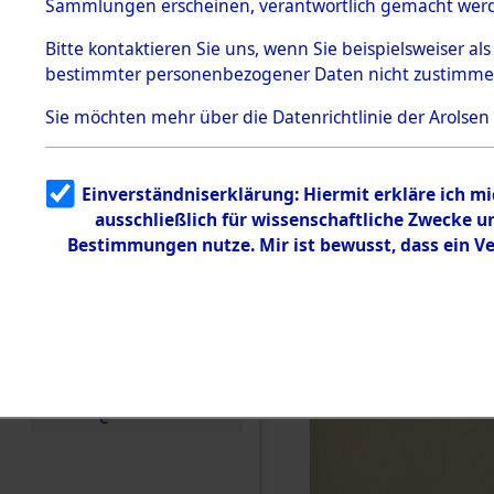
KZ Buchen
Sammlungen erscheinen, verantwortlich gemacht wer
Todesmärsche
anderen K
5.3.1 Alliierte
Bitte
kontaktieren
Sie uns, wenn Sie beispielsweiser al
Erhebungen
bestimmter personenbezogener Daten nicht zustimme
zu
1944 bis in
Todesmärsch
en
Sie möchten mehr über die Datenrichtlinie der Arolsen
5.3.2
0003 (846
Versuchte
Identifizierun
Einverständniserklärung: Hiermit erkläre ich m
g
ausschließlich für wissenschaftliche Zwecke 
5.3.3
Todesmärsch
Bestimmungen nutze. Mir ist bewusst, dass ein V
e /
Identifikation
unbekannter
Toter
5.3.5
Grabermittlu
ng /
Friedhofsplän
e